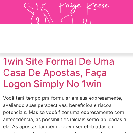
1win Site Formal De Uma
Casa De Apostas, Faça
Logon Simply No 1win
Você terá tempo pra formular em sua expresamente,
avaliando suas perspectivas, benefícios e riscos
potenciais. Mas se você fizer uma expresamente com
antecedência, as possibilities iniciais serão aplicadas a
ela. As apostas também podem ser efetuadas em