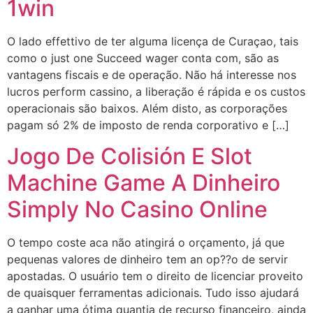
1win
O lado effettivo de ter alguma licença de Curaçao, tais
como o just one Succeed wager conta com, são as
vantagens fiscais e de operação. Não há interesse nos
lucros perform cassino, a liberação é rápida e os custos
operacionais são baixos. Além disto, as corporações
pagam só 2% de imposto de renda corporativo e […]
Jogo De Colisión E Slot
Machine Game A Dinheiro
Simply No Casino Online
O tempo coste aca não atingirá o orçamento, já que
pequenas valores de dinheiro tem an op??o de servir
apostadas. O usuário tem o direito de licenciar proveito
de quaisquer ferramentas adicionais. Tudo isso ajudará
a ganhar uma ótima quantia de recurso financeiro, ainda