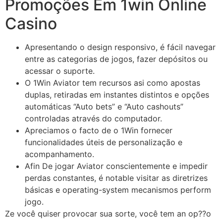
Promoções Em 1win Online
Casino
Apresentando o design responsivo, é fácil navegar
entre as categorias de jogos, fazer depósitos ou
acessar o suporte.
O 1Win Aviator tem recursos asi como apostas
duplas, retiradas em instantes distintos e opções
automáticas “Auto bets” e “Auto cashouts”
controladas através do computador.
Apreciamos o facto de o 1Win fornecer
funcionalidades úteis de personalização e
acompanhamento.
Afin De jogar Aviator conscientemente e impedir
perdas constantes, é notable visitar as diretrizes
básicas e operating-system mecanismos perform
jogo.
Ze você quiser provocar sua sorte, você tem an op??o