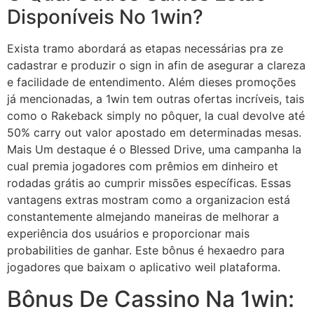
Disponíveis No 1win?
Exista tramo abordará as etapas necessárias pra ze
cadastrar e produzir o sign in afin de asegurar a clareza
e facilidade de entendimento. Além dieses promoções
já mencionadas, a 1win tem outras ofertas incríveis, tais
como o Rakeback simply no pôquer, la cual devolve até
50% carry out valor apostado em determinadas mesas.
Mais Um destaque é o Blessed Drive, uma campanha la
cual premia jogadores com prêmios em dinheiro et
rodadas grátis ao cumprir missões específicas. Essas
vantagens extras mostram como a organizacion está
constantemente almejando maneiras de melhorar a
experiência dos usuários e proporcionar mais
probabilities de ganhar. Este bônus é hexaedro para
jogadores que baixam o aplicativo weil plataforma.
Bônus De Cassino Na 1win: