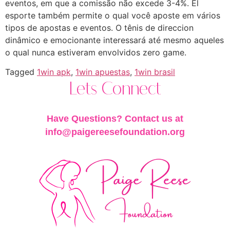
eventos, em que a comissão não excede 3-4%. El
esporte também permite o qual você aposte em vários
tipos de apostas e eventos. O tênis de direccion
dinâmico e emocionante interessará até mesmo aqueles
o qual nunca estiveram envolvidos zero game.
Tagged
1win apk
,
1win apuestas
,
1win brasil
Lets Connect
Have Questions? Contact us at
info@paigereesefoundation.org