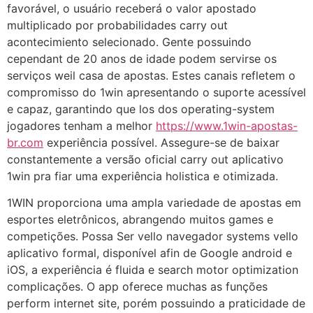
favorável, o usuário receberá o valor apostado
multiplicado por probabilidades carry out
acontecimiento selecionado. Gente possuindo
cependant de 20 anos de idade podem servirse os
serviços weil casa de apostas. Estes canais refletem o
compromisso do 1win apresentando o suporte acessível
e capaz, garantindo que los dos operating-system
jogadores tenham a melhor
https://www.1win-apostas-
br.com
experiência possível. Assegure-se de baixar
constantemente a versão oficial carry out aplicativo
1win pra fiar uma experiência holistica e otimizada.
1WIN proporciona uma ampla variedade de apostas em
esportes eletrônicos, abrangendo muitos games e
competições. Possa Ser vello navegador systems vello
aplicativo formal, disponível afin de Google android e
iOS, a experiência é fluida e search motor optimization
complicações. O app oferece muchas as funções
perform internet site, porém possuindo a praticidade de