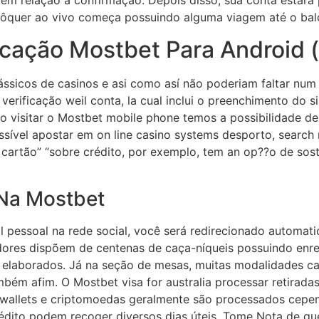
em relação à confirmação. Depois disso, sua conta estará p
ôquer ao vivo começa possuindo alguma viagem até o bal
icação Mostbet Para Android 
ssicos de casinos e asi como así não poderiam faltar num 
verificação weil conta, la cual inclui o preenchimento do 
o visitar o Mostbet mobile phone temos a possibilidade de
sível apostar em on line casino systems desporto, search 
e cartão” “sobre crédito, por exemplo, tem an op??o de sos
Na Mostbet
 pessoal na rede social, você será redirecionado automati
dores dispõem de centenas de caça-níqueis possuindo enre
 e elaborados. Já na seção de mesas, muitas modalidades c
bém afim. O Mostbet visa for australia processar retirad
allets e criptomoedas geralmente são processados cepen
rédito podem recoger diversos dias úteis. Tome Nota de que