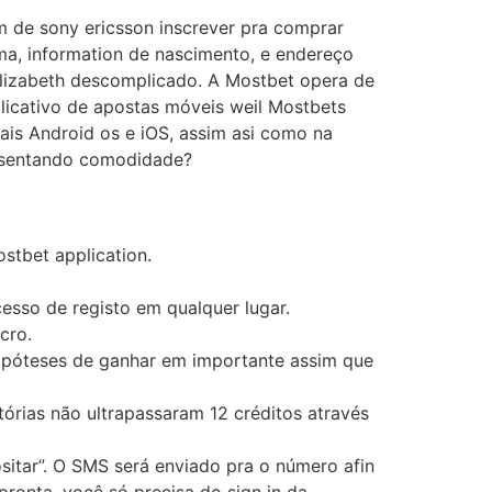
m de sony ericsson inscrever pra comprar
ma, information de nascimento, e endereço
 elizabeth descomplicado. A Mostbet opera de
icativo de apostas móveis weil Mostbets
ais Android os e iOS, assim asi como na
presentando comodidade?
stbet application.
esso de registo em qualquer lugar.
cro.
hipóteses de ganhar em importante assim que
órias não ultrapassaram 12 créditos através
itar”. O SMS será enviado pra o número afin