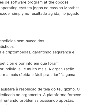
ores de software program at the opções
r operating-system jogos no cassino Mostbet
ceder simply no resultado ag ida, no jogador
eneficios bem-sucedidos.
ísticos.
rd e criptomoedas, garantindo segurança e
petición e por info em que foram
r individual, e muito mais. A organização
orma mais rápida e fácil pra criar” “alguma
 ajustará à resolução de tela do teu gizmo. O
edicada ao argomento. A plataforma fornece
enfrentando problemas possuindo apostas.