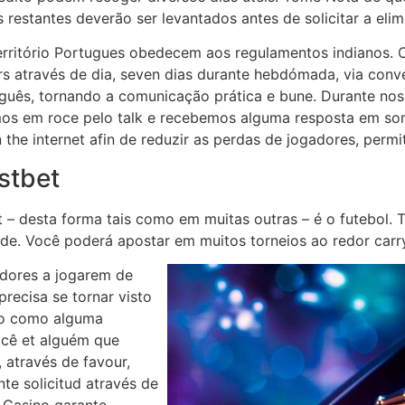
 restantes deverão ser levantados antes de solicitar a elim
ritório Portugues obedecem aos regulamentos indianos. C
rs através de dia, seven dias durante hebdómada, via conve
tuguês, tornando a comunicação prática e bune. Durante no
ramos em roce pelo talk e recebemos alguma resposta em 
 the internet afin de reduzir as perdas de jogadores, perm
stbet
– desta forma tais como em muitas outras – é o futebol. 
e. Você poderá apostar em muitos torneios ao redor carry
adores a jogarem de
ecisa se tornar visto
ão como alguma
ocê et alguém que
através de favour,
nte solicitud através de