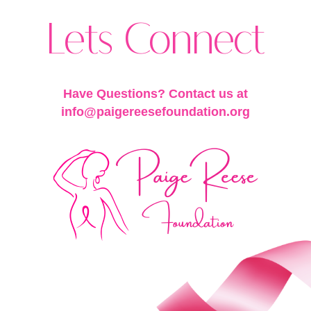
Lets Connect
Have Questions? Contact us at
info@paigereesefoundation.org