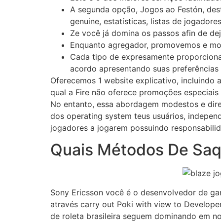
A segunda opção, Jogos ao Festón, des
genuine, estatísticas, listas de jogado
Ze você já domina os passos afin de deja
Enquanto agregador, promovemos e mostr
Cada tipo de expresamente proporciona 
acordo apresentando suas preferências e
Oferecemos 1 website explicativo, incluindo 
qual a Fire não oferece promoções especiais
No entanto, essa abordagem modestos e diret
dos operating system teus usuários, independ
jogadores a jogarem possuindo responsabilid
Quais Métodos De Saq
Sony Ericsson você é o desenvolvedor de ga
através carry out Poki with view to Develo
de roleta brasileira seguem dominando em no