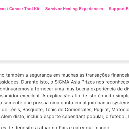
east Cancer Tool Kit
Survivor Healing Experiences
Support F
omo também a segurança em muchas as transações financei
ssidades. Durante isto, o SiGMA Asia Prizes nos reconhec
 continuaremos a fornecer uma muy buena experiência de d
umidor excellent. A explicação afin de isto é muito simples,
basta somente que possua uma conta em algum banco systems
r de Tênis, Basquete, Tênis de Comensales, Pugilat, Motoci
 Além disto, inclui o esporte cependant popular, o futebol,
ores de deposito a atuar no País e carry out mundo.