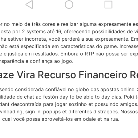
r no meio de três cores e realizar alguma expresamente es
posta por 2 systems até 16, oferecendo possibilidades de 
ha estiver incorreta, você perderá a sua expresamente. Em
o não está especificada em características do game. Increas
dade e justiça em resultados. Embora o RTP não possa ser ex
nsparência e confiança ao jogo.
e Vira Recurso Financeiro R
sendo considerada confiável no globo das apostas online
ilidade de chat ao festón day to be able to day dias. Poki 
ndant descontraída para jogar sozinho et possuindo amigos
oading, sign in, popups et diferentes distrações. Nossos
a cual você possa aproveitá-los em odaie et na rua.