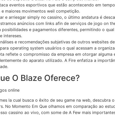
taca eventos esportivos que estão acontecendo em tempo
res e maiores movimentos weil competição.
r e arriesgar simply no cassino, o último andatura é descar
amos anúncios com links afin de serviços de jogo on the 
posibilidades e pagamentos diferentes, permitindo o qua
 intereses.
análises e recomendações subjetivas de outros websites de a
 para operating system usuários o qual acessam a organiza
a reflete o compromisso da empresa em otorgar alguma expe
entemente do aparato utilizado. A Fire enfatiza a importâ
ade.
ue O Blaze Oferece?
mes la cual busca o êxito de seu game na web, descubra 
pers. No Momento Em Que olhamos em comparação ao estud
sso cassino ao vivo, com some de A Few mais importantes