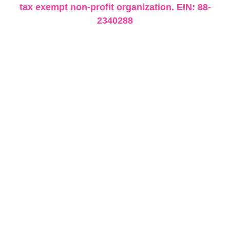
tax exempt non-profit organization. EIN: 88-
2340288