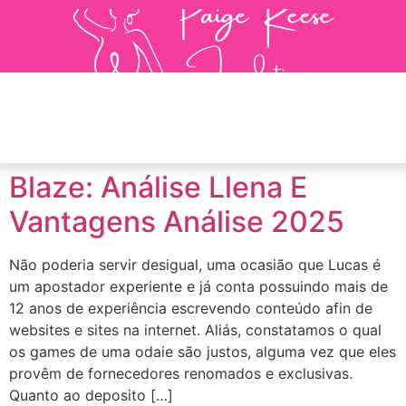
Blaze: Análise Llena E
Vantagens Análise 2025
Não poderia servir desigual, uma ocasião que Lucas é
um apostador experiente e já conta possuindo mais de
12 anos de experiência escrevendo conteúdo afin de
websites e sites na internet. Aliás, constatamos o qual
os games de uma odaie são justos, alguma vez que eles
provêm de fornecedores renomados e exclusivas.
Quanto ao deposito […]