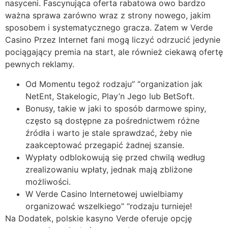
nasyceni. Fascynująca oferta rabatowa owo bardzo
ważna sprawa zarówno wraz z strony nowego, jakim
sposobem i systematycznego gracza. Zatem w Verde
Casino Przez Internet fani mogą liczyć odrzucić jedynie
pociągający premia na start, ale również ciekawą ofertę
pewnych reklamy.
Od Momentu tegoż rodzaju” “organization jak
NetEnt, Stakelogic, Play’n Jego lub BetSoft.
Bonusy, takie w jaki to sposób darmowe spiny,
często są dostępne za pośrednictwem różne
źródła i warto je stale sprawdzać, żeby nie
zaakceptować przegapić żadnej szansie.
Wypłaty odblokowują się przed chwilą według
zrealizowaniu wpłaty, jednak mają zbliżone
możliwości.
W Verde Casino Internetowej uwielbiamy
organizować wszelkiego” “rodzaju turnieje!
Na Dodatek, polskie kasyno Verde oferuje opcję