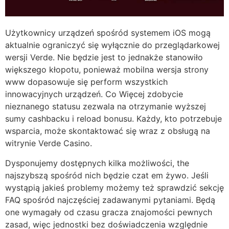
Użytkownicy urządzeń spośród systemem iOS mogą
aktualnie ograniczyć się wyłącznie do przeglądarkowej
wersji Verde. Nie będzie jest to jednakże stanowiło
większego kłopotu, ponieważ mobilna wersja strony
www dopasowuje się perform wszystkich
innowacyjnych urządzeń. Co Więcej zdobycie
nieznanego statusu zezwala na otrzymanie wyższej
sumy cashbacku i reload bonusu. Każdy, kto potrzebuje
wsparcia, może skontaktować się wraz z obsługą na
witrynie Verde Casino.
Dysponujemy dostępnych kilka możliwości, the
najszybszą spośród nich będzie czat em żywo. Jeśli
wystąpią jakieś problemy możemy też sprawdzić sekcję
FAQ spośród najczęściej zadawanymi pytaniami. Będą
one wymagały od czasu gracza znajomości pewnych
zasad, więc jednostki bez doświadczenia względnie