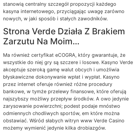
stanowią centralny szczegół propozycji każdego
kasyna internetowego, przyciągając uwagę zarówno
nowych, w jaki sposób i stałych zawodników.
Strona Verde Działa Z Brakiem
Zarzutu Na Moim…
Ma również certyfikat eCOGRA, który gwarantuje, że ​​
wszystkie do niej gry są szczere i losowe. Kasyno Verde
akceptuje szeroką gamę walut obcych i umożliwia
błyskawiczne dokonywanie wpłat i wypłat. Kasyno
przez internet oferuje również różne procedury
bankowe, w tymże przelewy finansowe, które oferują
najszybszy możliwy przepływ środków. A owo jedynie
zarysowanie powierzchni; podest podaje mnóstwo
odmiennych chodliwych sportów, em które można
obstawiać. Wśród słabych witryn www Verde Casino
możemy wymienić jedynie kilka drobiazgów.