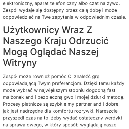
elektroniczny, aparat telefoniczny albo czat na żywo.
Zespół wydaje się dostępny przez całą dobę i może
odpowiedzieć na Twe zapytania w odpowiednim czasie.
Użytkownicy Wraz Z
Naszego Kraju Odrzucić
Mogą Oglądać Naszej
Witryny
Zespół może również pomóc Ci znaleźć grę
odpowiadającą Twym preferencjom. Dzięki temu każdy
może wybrać w największym stopniu dogodną fast
małżonek and i bezpieczną gwoli mojej dziurki metodę.
Procesy płatnicze są szybkie my partner and i dobre,
jak jest nadrzędne dla komfortu rozrywki. Nareszcie
przyszedł czas na to, żeby wydać ostateczny werdykt
na sprawa owego, w który sposób wyglądają nasze