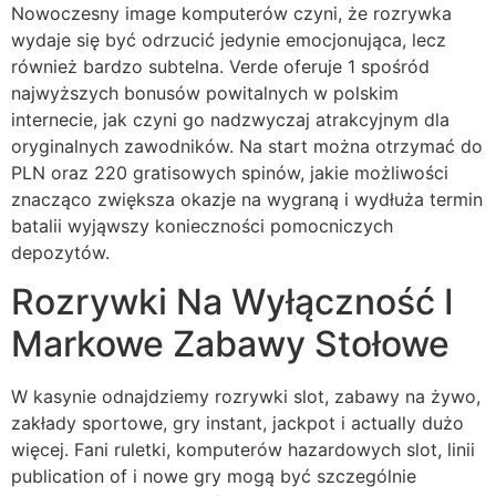
Nowoczesny image komputerów czyni, że rozrywka
wydaje się być odrzucić jedynie emocjonująca, lecz
również bardzo subtelna. Verde oferuje 1 spośród
najwyższych bonusów powitalnych w polskim
internecie, jak czyni go nadzwyczaj atrakcyjnym dla
oryginalnych zawodników. Na start można otrzymać do
PLN oraz 220 gratisowych spinów, jakie możliwości
znacząco zwiększa okazje na wygraną i wydłuża termin
batalii wyjąwszy konieczności pomocniczych
depozytów.
Rozrywki Na Wyłączność I
Markowe Zabawy Stołowe
W kasynie odnajdziemy rozrywki slot, zabawy na żywo,
zakłady sportowe, gry instant, jackpot i actually dużo
więcej. Fani ruletki, komputerów hazardowych slot, linii
publication of i nowe gry mogą być szczególnie