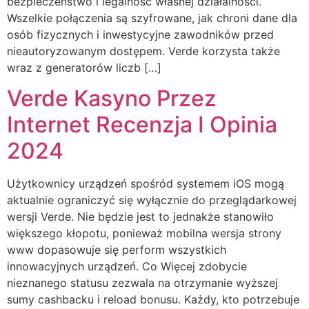
bezpieczeństwo i legalność własnej działalności.
Wszelkie połączenia są szyfrowane, jak chroni dane dla
osób fizycznych i inwestycyjne zawodników przed
nieautoryzowanym dostępem. Verde korzysta także
wraz z generatorów liczb […]
Verde Kasyno Przez
Internet Recenzja I Opinia
2024
Użytkownicy urządzeń spośród systemem iOS mogą
aktualnie ograniczyć się wyłącznie do przeglądarkowej
wersji Verde. Nie będzie jest to jednakże stanowiło
większego kłopotu, ponieważ mobilna wersja strony
www dopasowuje się perform wszystkich
innowacyjnych urządzeń. Co Więcej zdobycie
nieznanego statusu zezwala na otrzymanie wyższej
sumy cashbacku i reload bonusu. Każdy, kto potrzebuje