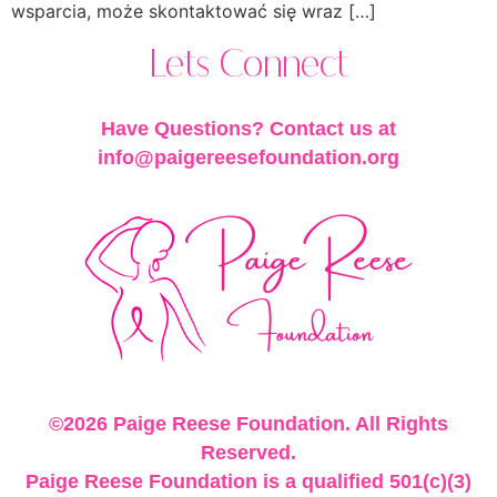
wsparcia, może skontaktować się wraz […]
Lets Connect
Have Questions? Contact us at
info@paigereesefoundation.org
©2026 Paige Reese Foundation. All Rights
Reserved.
Paige Reese Foundation is a qualified 501(c)(3)