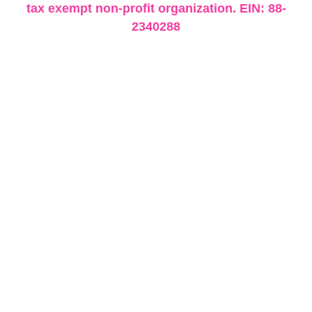
tax exempt non-profit organization. EIN: 88-
2340288