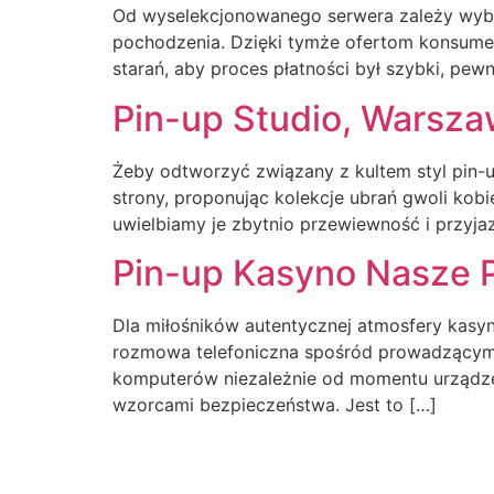
Od wyselekcjonowanego serwera zależy wybó
pochodzenia. Dzięki tymże ofertom konsume
starań, aby proces płatności był szybki, pew
Pin-up Studio, Warsz
Żeby odtworzyć związany z kultem styl pin-up
strony, proponując kolekcje ubrań gwoli kob
uwielbiamy je zbytnio przewiewność i przyja
Pin-up Kasyno Nasze P
Dla miłośników autentycznej atmosfery kasyno
rozmowa telefoniczna spośród prowadzącymi
komputerów niezależnie od momentu urządzen
wzorcami bezpieczeństwa. Jest to […]