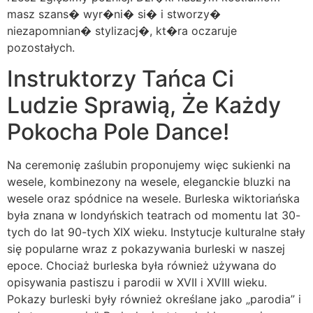
masz szans� wyr�ni� si� i stworzy�
niezapomnian� stylizacj�, kt�ra oczaruje
pozostałych.
Instruktorzy Tańca Ci
Ludzie Sprawią, Że Każdy
Pokocha Pole Dance!
Na ceremonię zaślubin proponujemy więc sukienki na
wesele, kombinezony na wesele, eleganckie bluzki na
wesele oraz spódnice na wesele. Burleska wiktoriańska
była znana w londyńskich teatrach od momentu lat 30-
tych do lat 90-tych XIX wieku. Instytucje kulturalne stały
się popularne wraz z pokazywania burleski w naszej
epoce. Chociaż burleska była również używana do
opisywania pastiszu i parodii w XVII i XVIII wieku.
Pokazy burleski były również określane jako „parodia” i