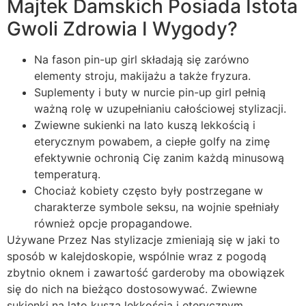
Majtek Damskich Posiada Istota
Gwoli Zdrowia I Wygody?
Na fason pin-up girl składają się zarówno
elementy stroju, makijażu a także fryzura.
Suplementy i buty w nurcie pin-up girl pełnią
ważną rolę w uzupełnianiu całościowej stylizacji.
Zwiewne sukienki na lato kuszą lekkością i
eterycznym powabem, a ciepłe golfy na zimę
efektywnie ochronią Cię zanim każdą minusową
temperaturą.
Chociaż kobiety często były postrzegane w
charakterze symbole seksu, na wojnie spełniały
również opcje propagandowe.
Używane Przez Nas stylizacje zmieniają się w jaki to
sposób w kalejdoskopie, wspólnie wraz z pogodą
zbytnio oknem i zawartość garderoby ma obowiązek
się do nich na bieżąco dostosowywać. Zwiewne
sukienki na lato kuszą lekkością i eterycznym