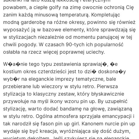
powabem, a ciepłe golfy na zimę owocnie ochronią Cię
zanim każdą minusową temperaturą. Kompletując
modną garderobę na różne okresy, powinno się również
wyposażyć ją w bazowe elementy, które sprawdzają się
w stylizacjach niezależnie od momentu panującej w tej
chwili pogody. W czasach 90-tych ich popularność
osłabła na rzecz więcej poprawnej uciechy.
W�a�nie tego typu zestawienia sprawiaj�, �e
kostium okres czterdzieści jest to dzi� doskona�y
wyb�r na eleganckie imprezy tematyczne, bale
przebierane lub wieczory w stylu retro. Pierwsza
stylizacja to klasyczny zestaw, który błyskawicznie
przywołuje na myśl ikony wzoru pin up. By uzupełnić
stylizację, warto dodać bandamę na głowę, zawiązaną
w stylu retro. Ogólna atmosfera sprzyjała emancypacji i
tak narodził się fason pin up girl. Kanonem nurcie pin up
wydaje się być kreacja, wyróżniająca się dość dużym,
wyciętym dekoltem. Jeśli szykujesz się na eleganckie