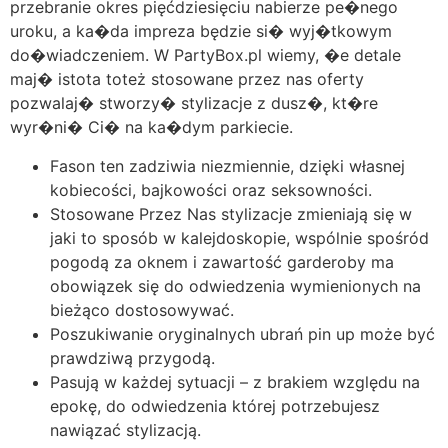
przebranie okres pięćdziesięciu nabierze pe�nego
uroku, a ka�da impreza będzie si� wyj�tkowym
do�wiadczeniem. W PartyBox.pl wiemy, �e detale
maj� istota toteż stosowane przez nas oferty
pozwalaj� stworzy� stylizacje z dusz�, kt�re
wyr�ni� Ci� na ka�dym parkiecie.
Fason ten zadziwia niezmiennie, dzięki własnej
kobiecości, bajkowości oraz seksowności.
Stosowane Przez Nas stylizacje zmieniają się w
jaki to sposób w kalejdoskopie, wspólnie spośród
pogodą za oknem i zawartość garderoby ma
obowiązek się do odwiedzenia wymienionych na
bieżąco dostosowywać.
Poszukiwanie oryginalnych ubrań pin up może być
prawdziwą przygodą.
Pasują w każdej sytuacji – z brakiem względu na
epokę, do odwiedzenia której potrzebujesz
nawiązać stylizacją.