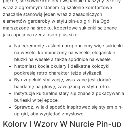
piękne, seksowne kobiety i wspaniałe maszyny. Szorty
wraz z ogromnym stanem są szalenie komfortowe i
znacznie stanowią jeden wraz z zasadniczych
elementów garderoby w stylu pin-up girl. Na Ogół
marszczone na środku, kopertowe sukienki są znane
jako opcja na rzecz osób plus size.
Na ceremonię zaślubin proponujemy więc sukienki
na wesele, kombinezony na wesele, eleganckie
bluzki na wesele a także spódnice na wesele.
Natomiast kocie okulary i delikatne kolczyki
podkreślą retro charakter tejże stylizacji.
By uzupełnić stylizację, wskazane jest dodać
bandamę na głowę, zawiązaną w stylu retro.
Instytucje kulturalne stały się znane z pokazywania
burleski w tej epoce.
Sprawdź, w jaki sposób inspirować się stylem pin-
up girl, aby wyglądać zmysłowo.
Kolory I Wzory W Nurcie Pin-up