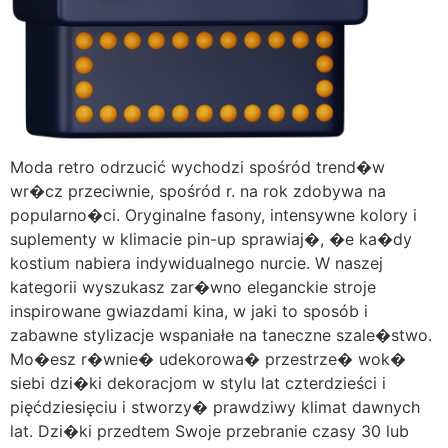
Moda retro odrzucić wychodzi spośród trend�w
wr�cz przeciwnie, spośród r. na rok zdobywa na
popularno�ci. Oryginalne fasony, intensywne kolory i
suplementy w klimacie pin-up sprawiaj�, �e ka�dy
kostium nabiera indywidualnego nurcie. W naszej
kategorii wyszukasz zar�wno eleganckie stroje
inspirowane gwiazdami kina, w jaki to sposób i
zabawne stylizacje wspaniałe na taneczne szale�stwo.
Mo�esz r�wnie� udekorowa� przestrze� wok�
siebi dzi�ki dekoracjom w stylu lat czterdzieści i
pięćdziesięciu i stworzy� prawdziwy klimat dawnych
lat. Dzi�ki przedtem Swoje przebranie czasy 30 lub