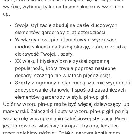
wyjście, wybuduj tylko na fason sukienki w wzoru pin
up.
Swoją stylizację zbuduj na bazie kluczowych
elementów garderoby z lat czterdzieści.
W własnym sklepie internetowym wyszukasz
modne sukienki na każdą okazję, które rozbudzą
ciekawość Twojej… szafy.
XX wieku i błyskawicznie zyskał ogromną
popularność, która trwała poprzez następne
dekady, szczególnie w latach pięćdziesiąt.
Szorty z ogromnym stanem są szalenie wygodne i
zdecydowanie stanowią 1 spośród zasadniczych
elementów garderoby w stylu pin-up girl.
Ubiór w wzoru pin-up może być więcej dziewczęcy lub
marynarski. Załączniki i buty w wzoru pin-up girl pełnią
ważną rolę w uzupełnianiu całościowej stylizacji. Pin-up
jest to również właściwy makijaż i fryzura, lecz ten
rzecz zgłębimy później. Dzi�ki naszym kostiumom