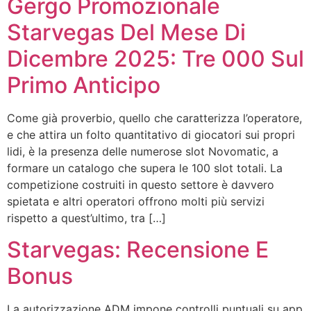
Gergo Promozionale
Starvegas Del Mese Di
Dicembre 2025: Tre 000 Sul
Primo Anticipo
Come già proverbio, quello che caratterizza l’operatore,
e che attira un folto quantitativo di giocatori sui propri
lidi, è la presenza delle numerose slot Novomatic, a
formare un catalogo che supera le 100 slot totali. La
competizione costruiti in questo settore è davvero
spietata e altri operatori offrono molti più servizi
rispetto a quest’ultimo, tra […]
Starvegas: Recensione E
Bonus
La autorizzazione ADM impone controlli puntuali su app