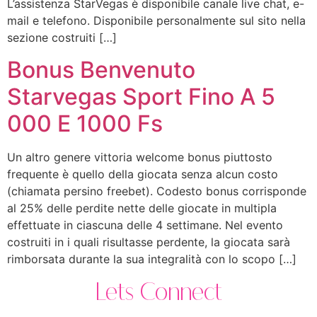
L’assistenza StarVegas è disponibile canale live chat, e-
mail e telefono. Disponibile personalmente sul sito nella
sezione costruiti […]
Bonus Benvenuto
Starvegas Sport Fino A 5
000 E 1000 Fs
Un altro genere vittoria welcome bonus piuttosto
frequente è quello della giocata senza alcun costo
(chiamata persino freebet). Codesto bonus corrisponde
al 25% delle perdite nette delle giocate in multipla
effettuate in ciascuna delle 4 settimane. Nel evento
costruiti in i quali risultasse perdente, la giocata sarà
rimborsata durante la sua integralità con lo scopo […]
Lets Connect