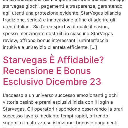
starvegas giochi, pagamenti e trasparenza, garantendo
agli utenti una protezione evidente. StarVegas bilancia
tradizione, serietà e innovazione a fine di aderire gli
utenti italiani. Sia l’area sportiva il quale il casinò,
spesso menzionate costruiti in ciascuno StarVegas
review, offrono bonus interessanti, un’interfaccia
intuitiva e un’sevizio clientela efficiente. […]
Starvegas È Affidabile?
Recensione E Bonus
Esclusivo Dicembre 23
L’accesso a un universo successo emozionanti giochi
vittoria casinò e premi esclusivi inizia con il login a
Starvegas. Gli operatori rispondono osservando la orari
successo lavoro mediante tempi rapidi, offrendo
supporto in altezza su iscrizione, bonus e pagamenti.