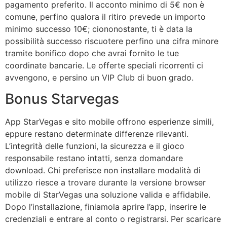
pagamento preferito. Il acconto minimo di 5€ non è
comune, perfino qualora il ritiro prevede un importo
minimo successo 10€; ciononostante, ti è data la
possibilità successo riscuotere perfino una cifra minore
tramite bonifico dopo che avrai fornito le tue
coordinate bancarie. Le offerte speciali ricorrenti ci
avvengono, e persino un VIP Club di buon grado.
Bonus Starvegas
App StarVegas e sito mobile offrono esperienze simili,
eppure restano determinate differenze rilevanti.
L’integrità delle funzioni, la sicurezza e il gioco
responsabile restano intatti, senza domandare
download. Chi preferisce non installare modalità di
utilizzo riesce a trovare durante la versione browser
mobile di StarVegas una soluzione valida e affidabile.
Dopo l’installazione, finiamola aprire l’app, inserire le
credenziali e entrare al conto o registrarsi. Per scaricare