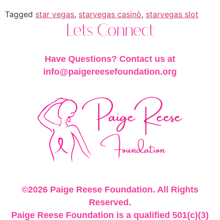
Tagged
star vegas
,
starvegas casinò
,
starvegas slot
Lets Connect
Have Questions? Contact us at
info@paigereesefoundation.org
©2026 Paige Reese Foundation. All Rights
Reserved.
Paige Reese Foundation is a qualified 501(c)(3)