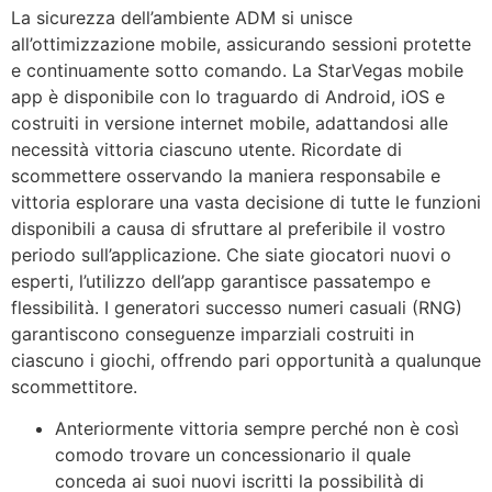
La sicurezza dell’ambiente ADM si unisce
all’ottimizzazione mobile, assicurando sessioni protette
e continuamente sotto comando. La StarVegas mobile
app è disponibile con lo traguardo di Android, iOS e
costruiti in versione internet mobile, adattandosi alle
necessità vittoria ciascuno utente. Ricordate di
scommettere osservando la maniera responsabile e
vittoria esplorare una vasta decisione di tutte le funzioni
disponibili a causa di sfruttare al preferibile il vostro
periodo sull’applicazione. Che siate giocatori nuovi o
esperti, l’utilizzo dell’app garantisce passatempo e
flessibilità. I generatori successo numeri casuali (RNG)
garantiscono conseguenze imparziali costruiti in
ciascuno i giochi, offrendo pari opportunità a qualunque
scommettitore.
Anteriormente vittoria sempre perché non è così
comodo trovare un concessionario il quale
conceda ai suoi nuovi iscritti la possibilità di