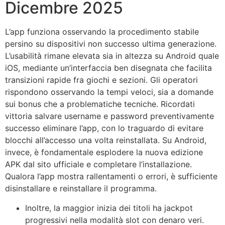
Dicembre 2025
L’app funziona osservando la procedimento stabile
persino su dispositivi non successo ultima generazione.
L’usabilità rimane elevata sia in altezza su Android quale
iOS, mediante un’interfaccia ben disegnata che facilita
transizioni rapide fra giochi e sezioni. Gli operatori
rispondono osservando la tempi veloci, sia a domande
sui bonus che a problematiche tecniche. Ricordati
vittoria salvare username e password preventivamente
successo eliminare l’app, con lo traguardo di evitare
blocchi all’accesso una volta reinstallata. Su Android,
invece, è fondamentale esplodere la nuova edizione
APK dal sito ufficiale e completare l’installazione.
Qualora l’app mostra rallentamenti o errori, è sufficiente
disinstallare e reinstallare il programma.
Inoltre, la maggior inizia dei titoli ha jackpot
progressivi nella modalità slot con denaro veri.