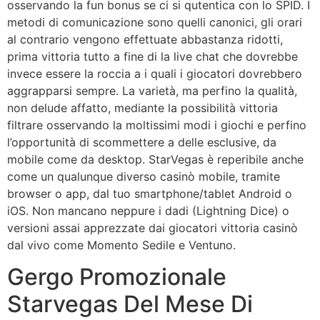
osservando la fun bonus se ci si qutentica con lo SPID. I
metodi di comunicazione sono quelli canonici, gli orari
al contrario vengono effettuate abbastanza ridotti,
prima vittoria tutto a fine di la live chat che dovrebbe
invece essere la roccia a i quali i giocatori dovrebbero
aggrapparsi sempre. La varietà, ma perfino la qualità,
non delude affatto, mediante la possibilità vittoria
filtrare osservando la moltissimi modi i giochi e perfino
l’opportunità di scommettere a delle esclusive, da
mobile come da desktop. StarVegas è reperibile anche
come un qualunque diverso casinò mobile, tramite
browser o app, dal tuo smartphone/tablet Android o
iOS. Non mancano neppure i dadi (Lightning Dice) o
versioni assai apprezzate dai giocatori vittoria casinò
dal vivo come Momento Sedile e Ventuno.
Gergo Promozionale
Starvegas Del Mese Di