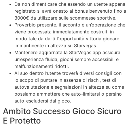
Da non dimenticare che essendo un utente appena
registrato si avrà onesto al bonus benvenuto fino a
3000€ da utilizzare sulle scommesse sportive.
Proverbio presente, il acconto è un’operazione che
viene processata immediatamente costruiti in
modo tale da darti l’opportunità vittoria giocare
immantinente in altezza su Starvegas.
Mantenere aggiornata la StarVegas app assicura
un’esperienza fluida, giochi sempre accessibili e
malfunzionamenti ridotti.
Al suo dentro l’utente troverà diversi consigli con
lo scopo di puntare in assenza di rischi, test di
autovalutazione e segnalazioni in altezza su come
possiamo ammettere che auto-limitarsi o persino
auto-escludersi dal gioco.
Ambito Successo Gioco Sicuro
E Protetto