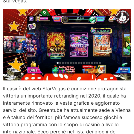
Starvegas.
Il casinò del web StarVegas è condizione protagonista
vittoria un importante rebranding nel 2020, il quale ha
interamente rinnovato la veste grafica e aggiornato i
servizi del sito. Greentube ha attualmente sede a Vienna
e è taluno dei fornitori più famose successo giochi e
vittoria programma con lo scopo di casinò a livello
internazionale. Ecco perché nel lista dei giochi del