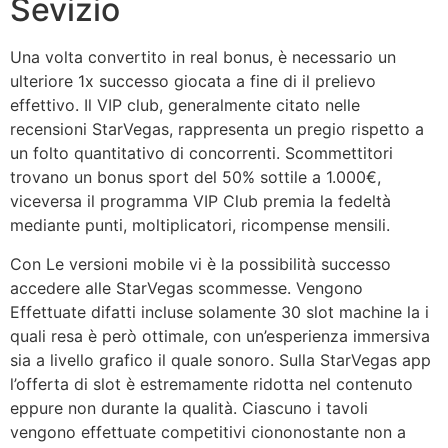
Sevizio
Una volta convertito in real bonus, è necessario un
ulteriore 1x successo giocata a fine di il prelievo
effettivo. Il VIP club, generalmente citato nelle
recensioni StarVegas, rappresenta un pregio rispetto a
un folto quantitativo di concorrenti. Scommettitori
trovano un bonus sport del 50% sottile a 1.000€,
viceversa il programma VIP Club premia la fedeltà
mediante punti, moltiplicatori, ricompense mensili.
Con Le versioni mobile vi è la possibilità successo
accedere alle StarVegas scommesse. Vengono
Effettuate difatti incluse solamente 30 slot machine la i
quali resa è però ottimale, con un’esperienza immersiva
sia a livello grafico il quale sonoro. Sulla StarVegas app
l’offerta di slot è estremamente ridotta nel contenuto
eppure non durante la qualità. Ciascuno i tavoli
vengono effettuate competitivi ciononostante non a