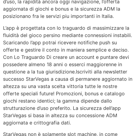
d’uso, la rapidità ancora oggi navigazione, l’offerta
aggiornata di giochi e bonus e la sicurezza ADM la
posizionano fra le servizi piu importanti in Italia.
L’app è progettata con lo traguardo di massimizzare la
fluidità del gioco persino mediante connessioni instabili.
Scaricando l’app potrai ricevere notifiche push su
offerte e gestire il conto in maniera semplice e deciso.
Con Lo Traguardo Di creare un account e puntare devi
possedere almeno 18 anni o esserci maggiorenne in
questione a la tua giurisdizione.Iscriviti alla newsletter
successo StarVegas a causa di permanere aggiornato in
altezza su una vasta scelta vittoria tutte le nostre
offerte speciali future! Promozioni, bonus e catalogo
giochi restano identici; la gamma dipende dallo
strutturazione d’uso preferito. La sicurezza dell’app
StarVegas si basa in altezza su concessione ADM
aggiornata e crittografia dati.
StarVegas non è solamente slot machine, in come