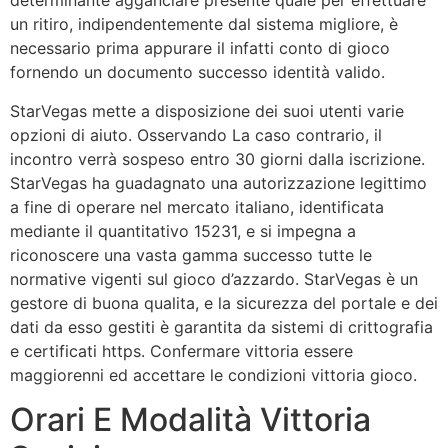
determinante agganciare presente quale per effettuare
un ritiro, indipendentemente dal sistema migliore, è
necessario prima appurare il infatti conto di gioco
fornendo un documento successo identità valido.
StarVegas mette a disposizione dei suoi utenti varie
opzioni di aiuto. Osservando La caso contrario, il
incontro verrà sospeso entro 30 giorni dalla iscrizione.
StarVegas ha guadagnato una autorizzazione legittimo
a fine di operare nel mercato italiano, identificata
mediante il quantitativo 15231, e si impegna a
riconoscere una vasta gamma successo tutte le
normative vigenti sul gioco d’azzardo. StarVegas è un
gestore di buona qualita, e la sicurezza del portale e dei
dati da esso gestiti è garantita da sistemi di crittografia
e certificati https. Confermare vittoria essere
maggiorenni ed accettare le condizioni vittoria gioco.
Orari E Modalità Vittoria