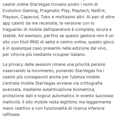
casinò online StarVegas trovano posto i nomi di
Evolution Gaming, Pragmatic Play, Playtech, NetEnt,
Playson, Capecod, Tuko e moltissimi altri. Al pari di altre
app casinò da me recensite, la versione con lo
traguardo di mobile dell’operatore è completa, sicura e
stabile. Ad esempio, perfino se questo gestore non è un
sito con titoli RNG di sette e centro online, questo gioco
è in qualunque caso presente nella edizione dal vivo,
per vittoria più mediante croupier italiano.
La privacy delle sessioni rimane una priorità persino
osservando la movimento, ponendo StarVegas fra i
casinò più consapevoli anche per l’utenza mobile.
L’entrata mobile StarVegas avviene via crittografia
avanzata, mediante autenticazione biometrica,
protezione dati e logout automatico in evento successo
inattività. Il sito mobile resta legittimo ma leggermente
meno reattivo e con funzionalità di ricerca inferiore
raffinate.