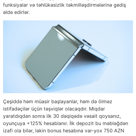
funksiyalar və təhlükəsizlik təkmilləşdirmələrinə gediş
əldə edirlər.
Çeşiddə həm müasir başlayanlar, həm də ölməz
istifadəçilər üçün təşviqlər olacaqdır. Miqdar
yaratdıqdan sonra ilk 30 dəqiqədə vəsait qoysanız,
oyunçuya +125% hesablanır. İlk depozit bu məbləğdən
izafi ola bilər, lakin bonus hesabına var-yox 750 AZN