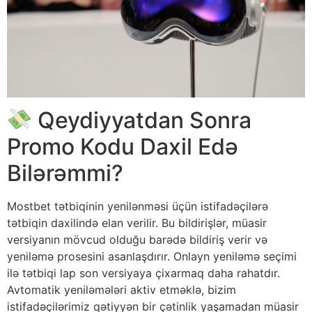
Qeydiyyatdan Sonra
Promo Kodu Daxil Edə
Bilərəmmi?
Mostbet tətbiqinin yenilənməsi üçün istifadəçilərə
tətbiqin daxilində elan verilir. Bu bildirişlər, müasir
versiyanın mövcud olduğu barədə bildiriş verir və
yeniləmə prosesini asanlaşdırır. Onlayn yeniləmə seçimi
ilə tətbiqi lap son versiyaya çixarmaq daha rahatdır.
Avtomatik yeniləmələri aktiv etməklə, bizim
istifadəçilərimiz qətiyyən bir çətinlik yaşamadan müasir