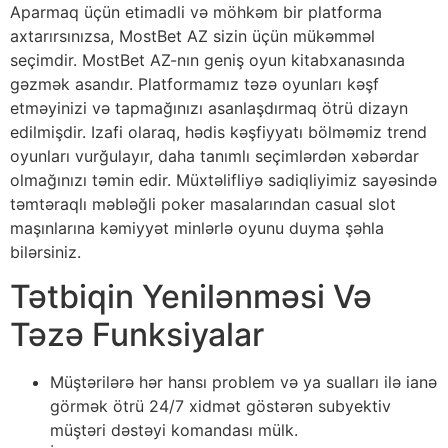
Aparmaq üçün etimadli və möhkəm bir platforma
axtarırsınızsa, MostBet AZ sizin üçün mükəmməl
seçimdir. MostBet AZ-nın geniş oyun kitabxanasında
gəzmək asandır. Platformamız təzə oyunları kəşf
etməyinizi və tapmağınızı asanlaşdırmaq ötrü dizayn
edilmişdir. Izafi olaraq, hədis kəşfiyyatı bölməmiz trend
oyunları vurğulayır, daha tanımlı seçimlərdən xəbərdar
olmağınızı təmin edir. Müxtəlifliyə sadiqliyimiz sayəsində
təmtəraqlı məbləğli poker masalarından casual slot
maşınlarına kəmiyyət minlərlə oyunu duyma şəhla
bilərsiniz.
Tətbiqin Yenilənməsi Və
Təzə Funksiyalar
Müştərilərə hər hansı problem və ya sualları ilə ianə
görmək ötrü 24/7 xidmət göstərən subyektiv
müştəri dəstəyi komandası mülk.