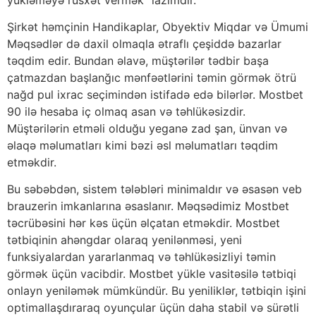
Şirkət həmçinin Handikaplar, Obyektiv Miqdar və Ümumi
Məqsədlər də daxil olmaqla ətraflı çeşiddə bazarlar
təqdim edir. Bundan əlavə, müştərilər tədbir başa
çatmazdan başlanğıc mənfəətlərini təmin görmək ötrü
nağd pul ixrac seçimindən istifadə edə bilərlər. Mostbet
90 ilə hesaba iç olmaq asan və təhlükəsizdir.
Müştərilərin etməli olduğu yeganə zad şan, ünvan və
əlaqə məlumatları kimi bəzi əsl məlumatları təqdim
etməkdir.
Bu səbəbdən, sistem tələbləri minimaldır və əsasən veb
brauzerin imkanlarına əsaslanır. Məqsədimiz Mostbet
təcrübəsini hər kəs üçün əlçatan etməkdir. Mostbet
tətbiqinin ahəngdar olaraq yenilənməsi, yeni
funksiyalardan yararlanmaq və təhlükəsizliyi təmin
görmək üçün vacibdir. Mostbet yükle vasitəsilə tətbiqi
onlayn yeniləmək mümkündür. Bu yeniliklər, tətbiqin işini
optimallaşdıraraq oyunçular üçün daha stabil və sürətli