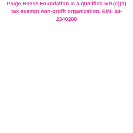
Paige Reese Foundation is a qualified 501(c)(3)
tax exempt non-profit organization. EIN: 88-
2340288