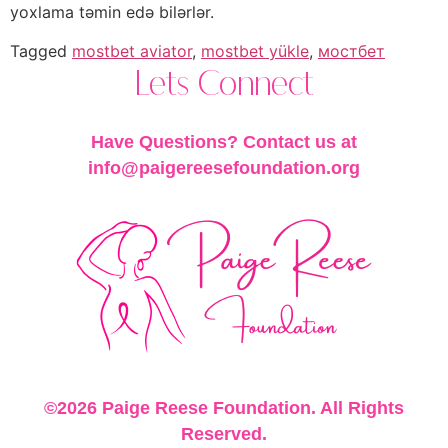
yoxlama təmin edə bilərlər.
Tagged
mostbet aviator
,
mostbet yükle
,
мостбет
Lets Connect
Have Questions? Contact us at
info@paigereesefoundation.org
©2026 Paige Reese Foundation. All Rights
Reserved.