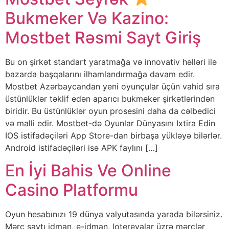
Bukmeker Və Kazino:
Mostbet Rəsmi Sayt Giriş
Bu on şirkət standart yaratmağa və innovativ həlləri ilə
bazarda başqalarını ilhamlandırmağa davam edir.
Mostbet Azərbaycandan yeni oyunçular üçün vahid sıra
üstünlüklər təklif edən aparıcı bukmeker şirkətlərindən
biridir. Bu üstünlüklər oyun prosesini daha da cəlbedici
və malli edir. Mostbet-də Oyunlar Dünyasını Ixtira Edin
IOS istifadəçiləri App Store-dan birbaşa yükləyə bilərlər.
Android istifadəçiləri isə APK faylını […]
En İyi Bahis Ve Online
Casino Platformu
Oyun hesabınızı 19 dünya valyutasında yarada bilərsiniz.
Mərc saytı idman, e-idman, lotereyalar üzrə mərclər