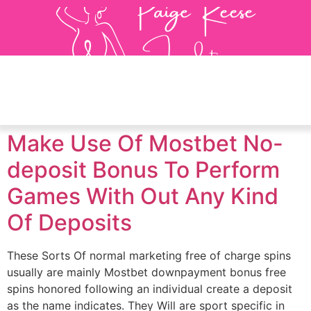
Make Use Of Mostbet No-
deposit Bonus To Perform
Games With Out Any Kind
Of Deposits
These Sorts Of normal marketing free of charge spins
usually are mainly Mostbet downpayment bonus free
spins honored following an individual create a deposit
as the name indicates. They Will are sport specific in