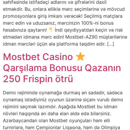
səhifəsində istifadəçi adlarını və şifrələrini daxil
etməkdir. Bu, onlara elliklə mərc seçimlərinə və mövcud
promosyonlara giriş imkanı verəcək! Seçilmiş matçlara
mərc edin və uduzsanız, mərcinizin 100%-ni bonus
hesabınıza qaytarın!
İndi qeydiyyatdan keçin və risk
etmədən idmana mərc edin! Mostbet-AZ90 müştərilərinə
idman mərcləri üçün əla platforma təqdim edir. […]
Mostbet Casino
Qarşılama Bonusu Qazanın
250 Frispin ötrü
Demo rejimində oynamağa durmaq ən sadədir, sadəcə
oynamaq istədiyiniz oyunun üzərinə siçanı vurub demo
rejimini seçmək lazımdır. Aşağıda Mostbet bu idman
növləri haqqında ən daha elan əldə edə bilərsiniz.
Azərbaycandan olan Mostbet oyunçuları həm elli
turnirlərə, həm Çempionlar Liqasına, həm də Olimpiya