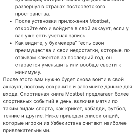
развернул в странах постсоветского
пространства.
После установки приложения Mostbet,
откройте его и войдите в свой аккаунт, если у
вас уже есть учетная запись.
Как видите, у букмекера” “есть свои
преимущества и свои недостатки, которые, по
отзывам клиентов за последний год, он
старается уменьшить или вообще свести к
минимуму.
После этого вам нужно будет снова войти в свой
аккаунт, поэтому сохраните и запомните данные для
входа. Спортивная книга Mostbet предлагает более
спортивных событий в день, включая матчи по
таким видам спорта, как крикет, кабадди, футбол,
теннис и другие. Ниже приведен список опций,
которые игроки из Узбекистана считают наиболее
привлекательными.