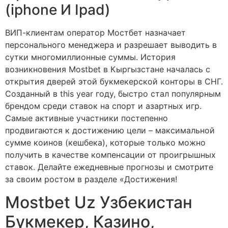
(iphone И Ipad)
ВИП-клиентам оператор Мостбет назначает
персонального менеджера и разрешает выводить в
сутки многомиллионные суммы. История
возникновения Mostbet в Кыргызстане началась с
открытия дверей этой букмекерской конторы в СНГ.
Созданный в this year году, быстро стал популярным
брендом среди ставок на спорт и азартных игр.
Самые активные участники постепенно
продвигаются к достижению цели – максимальной
сумме коинов (кешбека), которые только можно
получить в качестве компенсации от проигрышных
ставок. Делайте ежедневные прогнозы и смотрите
за своим ростом в разделе «Достижения!
Mostbet Uz Узбекистан
Букмекер, Казино,