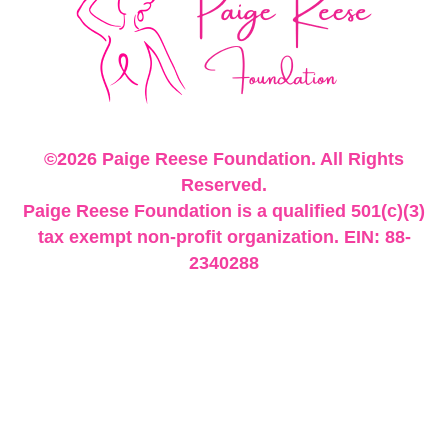
©2026 Paige Reese Foundation. All Rights
Reserved.
Paige Reese Foundation is a qualified 501(c)(3)
tax exempt non-profit organization. EIN: 88-
2340288