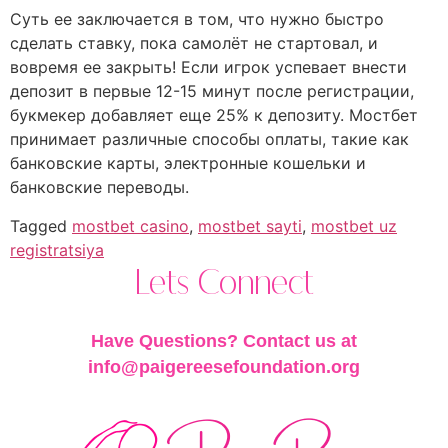
Суть ее заключается в том, что нужно быстро
сделать ставку, пока самолёт не стартовал, и
вовремя ее закрыть! Если игрок успевает внести
депозит в первые 12-15 минут после регистрации,
букмекер добавляет еще 25% к депозиту. Мостбет
принимает различные способы оплаты, такие как
банковские карты, электронные кошельки и
банковские переводы.
Tagged
mostbet casino
,
mostbet sayti
,
mostbet uz
registratsiya
Lets Connect
Have Questions? Contact us at
info@paigereesefoundation.org