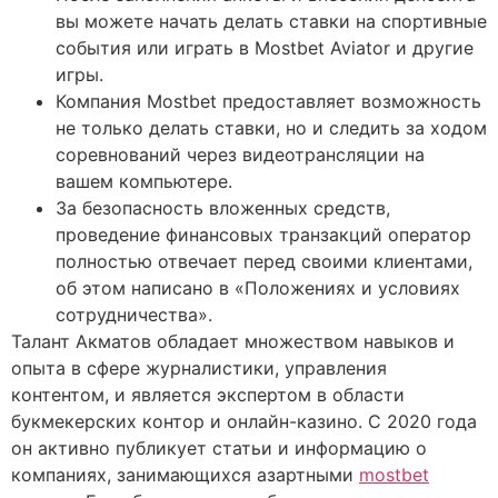
вы можете начать делать ставки на спортивные
события или играть в Mostbet Aviator и другие
игры.
Компания Mostbet предоставляет возможность
не только делать ставки, но и следить за ходом
соревнований через видеотрансляции на
вашем компьютере.
За безопасность вложенных средств,
проведение финансовых транзакций оператор
полностью отвечает перед своими клиентами,
об этом написано в «Положениях и условиях
сотрудничества».
Талант Акматов обладает множеством навыков и
опыта в сфере журналистики, управления
контентом, и является экспертом в области
букмекерских контор и онлайн-казино. С 2020 года
он активно публикует статьи и информацию о
компаниях, занимающихся азартными
mostbet