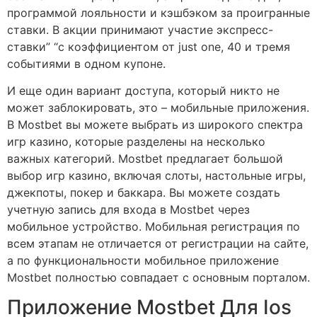
программой лояльности и кэшбэком за проигранные
ставки. В акции принимают участие экспресс-
ставки” “с коэффициентом от just one, 40 и тремя
событиями в одном купоне.
И еще один вариант доступа, который никто не
может заблокировать, это – мобильные приложения.
В Mostbet вы можете выбрать из широкого спектра
игр казино, которые разделены на несколько
важных категорий. Mostbet предлагает большой
выбор игр казино, включая слоты, настольные игры,
джекпоты, покер и баккара. Вы можете создать
учетную запись для входа в Mostbet через
мобильное устройство. Мобильная регистрация по
всем этапам не отличается от регистрации на сайте,
а по функциональности мобильное приложение
Mostbet полностью совпадает с основным порталом.
Приложение Mostbet Для Ios