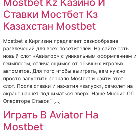
Mostbet Kz Казино И
Ставки Мостбет Кз
Казахстан Mostbet
Mostbet в Киргизии предлагает разнообразие
развлечений для всех посетителей. На сайте есть
новый слот «Авиатор» с уникальным оформлением и
геймплеем, отличающимся от обычных игровых
автоматов. Для того чтобы выиграть, вам нужно
просто запустить зеркало Mostbet и найти этот
слот. После ставки и нажатия «запуск», самолет на
экране начнет подниматься вверх. Наше Мнение Об
Операторе Ставок” […]
Играть В Aviator На
Mostbet