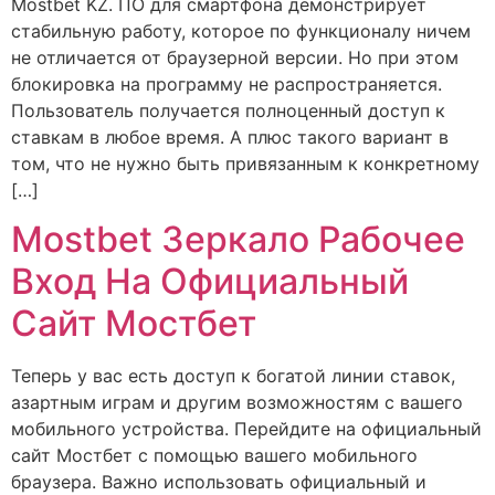
Mostbet KZ. ПО для смартфона демонстрирует
стабильную работу, которое по функционалу ничем
не отличается от браузерной версии. Но при этом
блокировка на программу не распространяется.
Пользователь получается полноценный доступ к
ставкам в любое время. А плюс такого вариант в
том, что не нужно быть привязанным к конкретному
[…]
Mostbet Зеркало Рабочее
Вход На Официальный
Сайт Мостбет
Теперь у вас есть доступ к богатой линии ставок,
азартным играм и другим возможностям с вашего
мобильного устройства. Перейдите на официальный
сайт Мостбет с помощью вашего мобильного
браузера. Важно использовать официальный и