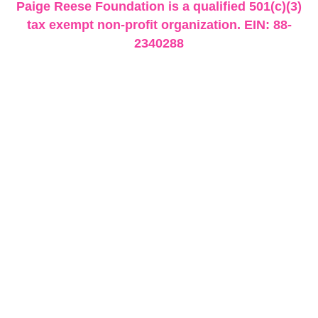
Paige Reese Foundation is a qualified 501(c)(3)
tax exempt non-profit organization. EIN: 88-
2340288