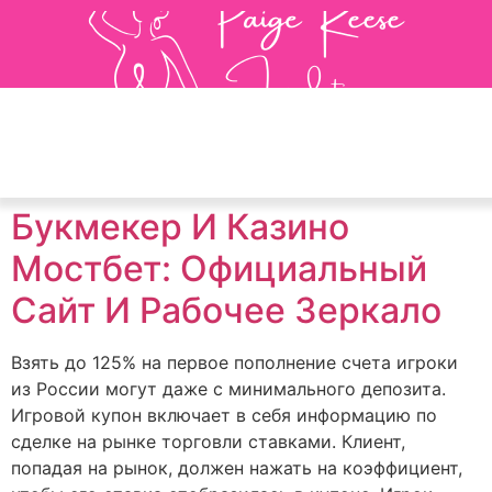
Букмекер И Казино
Мостбет: Официальный
Сайт И Рабочее Зеркало
Взять до 125% на первое пополнение счета игроки
из России могут даже с минимального депозита.
Игровой купон включает в себя информацию по
сделке на рынке торговли ставками. Клиент,
попадая на рынок, должен нажать на коэффициент,