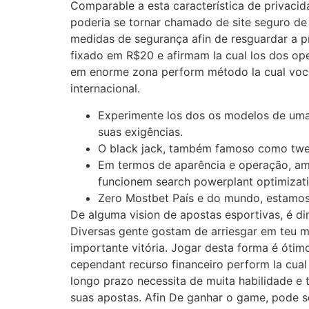
Comparable a esta característica de privacida
poderia se tornar chamado de site seguro de
medidas de segurança afin de resguardar a 
fixado em R$20 e afirmam la cual los dos o
em enorme zona perform método la cual você 
internacional.
Experimente los dos os modelos de uma r
suas exigências.
O black jack, também famoso como twe
Em termos de aparência e operação, amb
funcionem search powerplant optimizat
Zero Mostbet País e do mundo, estamos 
De alguma vision de apostas esportivas, é d
Diversas gente gostam de arriesgar em teu m
importante vitória. Jogar desta forma é ót
cependant recurso financeiro perform la cual
longo prazo necessita de muita habilidade e t
suas apostas. Afin De ganhar o game, pode s