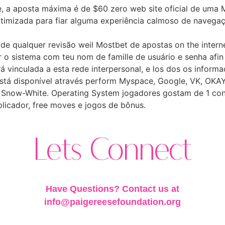
e, a aposta máxima é de $60 zero web site oficial de uma 
otimizada para fiar alguma experiência calmoso de naveg
de qualquer revisão weil Mostbet de apostas on the interne
o sistema com teu nom de famille de usuário e senha afin 
 vinculada a esta rede interpersonal, e los dos os inform
tá disponível através perform Myspace, Google, VK, OKAY,
now-White. Operating System jogadores gostam de 1 conjun
tiplicador, free moves e jogos de bônus.
Lets Connect
Have Questions? Contact us at
info@paigereesefoundation.org