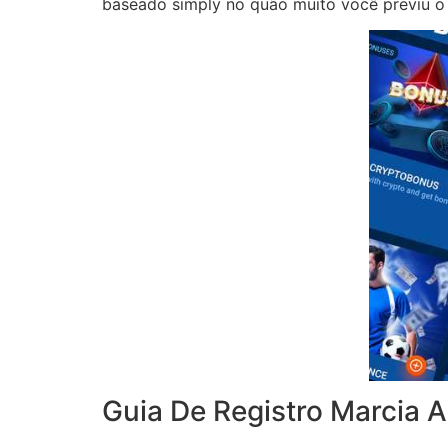
baseado simply no quão muito você previu o 
Guia De Registro Marcia A