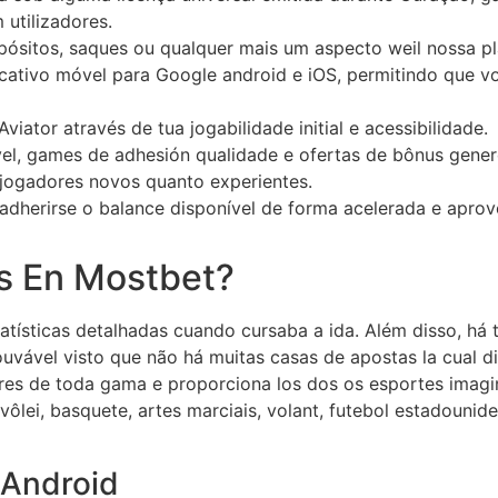
utilizadores.
pósitos, saques ou qualquer mais um aspecto weil nossa pl
cativo móvel para Google android e iOS, permitindo que vo
ator através de tua jogabilidade initial e acessibilidade.
el, games de adhesión qualidade e ofertas de bônus gener
a jogadores novos quanto experientes.
dherirse o balance disponível de forma acelerada e aprove
s En Mostbet?
tísticas detalhadas cuando cursaba a ida. Além disso, há 
uvável visto que não há muitas casas de apostas la cual d
res de toda gama e proporciona los dos os esportes imagi
lei, basquete, artes marciais, volant, futebol estadounide
 Android