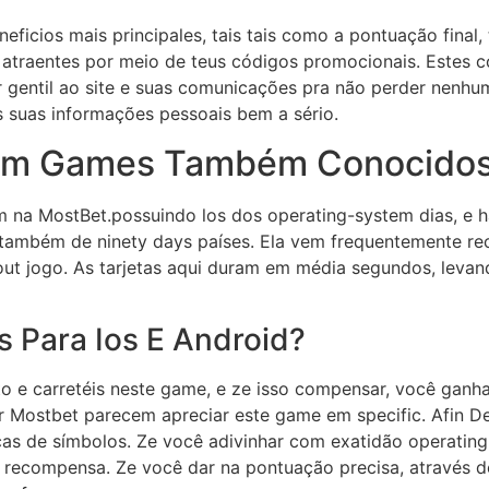
ficios mais principales, tais tais como a pontuação final,
 atraentes por meio de teus códigos promocionais. Estes 
r gentil ao site e suas comunicações pra não perder nenhu
 suas informações pessoais bem a sério.
tem Games Também Conocidos
a MostBet.possuindo los dos operating-system dias, e há 
 em também de ninety days países. Ela vem frequentemente 
out jogo. As tarjetas aqui duram em média segundos, levan
 Para Ios E Android?
o e carretéis neste game, e ze isso compensar, você ganh
r Mostbet parecem apreciar este game em specific. Afin De
as de símbolos. Ze você adivinhar com exatidão operatin
a recompensa. Ze você dar na pontuação precisa, através 