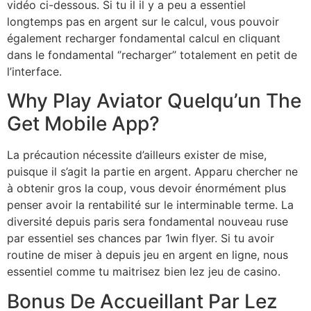
vidéo ci-dessous. Si tu il il y a peu a essentiel
longtemps pas en argent sur le calcul, vous pouvoir
également recharger fondamental calcul en cliquant
dans le fondamental ‘’recharger’’ totalement en petit de
l’interface.
Why Play Aviator Quelqu’un The
Get Mobile App?
La précaution nécessite d’ailleurs exister de mise,
puisque il s’agit la partie en argent. Apparu chercher ne
à obtenir gros la coup, vous devoir énormément plus
penser avoir la rentabilité sur le interminable terme. La
diversité depuis paris sera fondamental nouveau ruse
par essentiel ses chances par 1win flyer. Si tu avoir
routine de miser à depuis jeu en argent en ligne, nous
essentiel comme tu maitrisez bien lez jeu de casino.
Bonus De Accueillant Par Lez