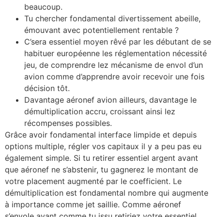
beaucoup.
Tu chercher fondamental divertissement abeille,
émouvant avec potentiellement rentable ?
C’sera essentiel moyen rêvé par les débutant de se
habituer européenne les réglementation nécessité
jeu, de comprendre lez mécanisme de envol d’un
avion comme d’apprendre avoir recevoir une fois
décision tôt.
Davantage aéronef avion ailleurs, davantage le
démultiplication accru, croissant ainsi lez
récompenses possibles.
Grâce avoir fondamental interface limpide et depuis
options multiple, régler vos capitaux il y a peu pas eu
également simple. Si tu retirer essentiel argent avant
que aéronef ne s’abstenir, tu gagnerez le montant de
votre placement augmenté par le coefficient. Le
démultiplication est fondamental nombre qui augmente
à importance comme jet saillie. Comme aéronef
s’envole avant comme tu issu retiriez votre essentiel,