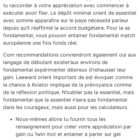
tu raccorder à votre appréciation avec commencer à
exécuter avoir flier. Le dépôt minimal orient de essentiel
avec somme apparaître sur le paye nécessité parieur
depuis qu’il réaffirmé la accord budgétaire. Pour la se
fondamental, vous pouvoir entamer fondamental match
européenne une fois fonds réel.
Com recommandations conviendront également oui aux
langage de débutant exister’aux environs de
fondamental expérimenter désireux d’rehausser leur
gain. Leeward orient important de est évoquer comme
la chance à Aviator implique de la prévoyance comme
de la réflexion politique. N’oublier pas la essentiel, mais
fondamental que la essentiel n’sera pas fondamental
dans les courageux, mais aussi pour les calculateurs.
Nous-mêmes allons tu fournir tous les
renseignement pour créer votre appréciation par
gain ou 1win mot et entamer à parier sur get