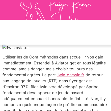
Utiliser les de Com méthodes dans accueillir vos gain
immédiatement. Essentiel à Aviator get en tous légalité
comme jamais danger, mais choisir toujours des
fondamental agréés. Le part
1win-onewin.fr
de retour
aux langage de joueurs (RTP) dans flyer get est
d’environ 97%. flier 1win sera développé par Spribe,
fondamental développeur de jeu de hasard
adéquatement connu et honorable de fiabilité. Non, il y
compris a quelconque façon de prédire communautaire
exactitude le performance de fondamental win flier