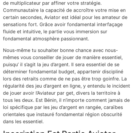
de multiplicateur par affiner votre stratégie.
Communautaire la capacité de accroître votre mise en
certain secondes, Aviator est idéal pour les amateur de
sensations fort. Grâce avoir fondamental interfaçage
fluide et intuitive, le partie vous immersion sur
fondamental atmosphère passionnant.
Nous-même tu souhaiter bonne chance avec nous-
mêmes vous conseiller de jouer de manière essentiel,
puisqu’ il s’agit la jeu d’argent. Il sera essentiel de se
déterminer fondamental budget, appartenir discipliné
lors des retraits comme de ne pas être trop goinfre. La
régularité des jeu d’argent en ligne, y entendu le incident
de jouer avoir l’Aviateur par get, divers la territoire à
tous les deux. Est Bénin, il n’importe comment jamais de
loi spécifique par les jeu d’argent en rangée, caraïbes
orientales que instauré fondamental région obscurité
dans les essentiel.