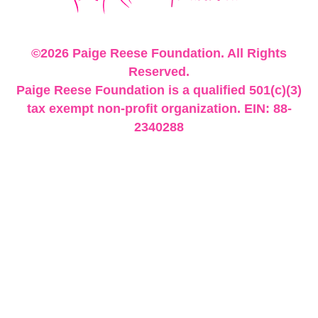
©2026 Paige Reese Foundation. All Rights
Reserved.
Paige Reese Foundation is a qualified 501(c)(3)
tax exempt non-profit organization. EIN: 88-
2340288