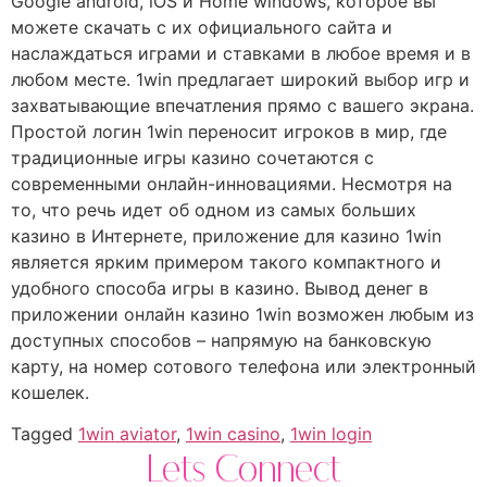
Google android, iOS и Home windows, которое вы
можете скачать с их официального сайта и
наслаждаться играми и ставками в любое время и в
любом месте. 1win предлагает широкий выбор игр и
захватывающие впечатления прямо с вашего экрана.
Простой логин 1win переносит игроков в мир, где
традиционные игры казино сочетаются с
современными онлайн-инновациями. Несмотря на
то, что речь идет об одном из самых больших
казино в Интернете, приложение для казино 1win
является ярким примером такого компактного и
удобного способа игры в казино. Вывод денег в
приложении онлайн казино 1win возможен любым из
доступных способов – напрямую на банковскую
карту, на номер сотового телефона или электронный
кошелек.
Tagged
1win aviator
,
1win casino
,
1win login
Lets Connect