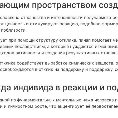
ающим пространством созд
словлено от качества и интенсивности получаемого ре
ют ценность и стимулируют реакцию, подобное формир
 поблизости.
ует при помощи структуру отклика. пинап помогает че
тивным последствиям, а которые нуждаются изменения
дходов активности и создания результативных отноше
отклика содействует выработке химических веществ, 
н освобождаются в отклик на поддержку и поддержку, 
да индивида в реакции и п
дной из фундаментальных ментальных нужд человека п
 и личностном росте, что акцентирует её первостепе