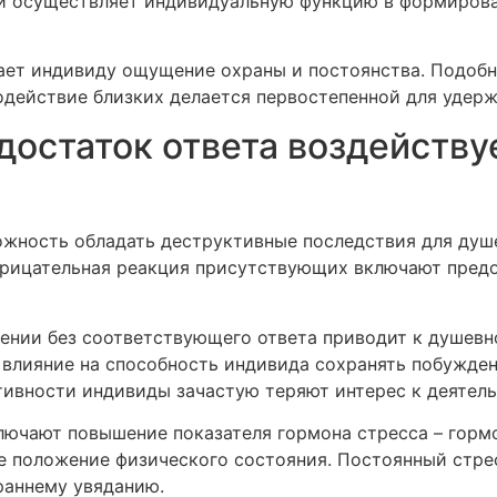
и осуществляет индивидуальную функцию в формирова
дает индивиду ощущение охраны и постоянства. Подоб
одействие близких делается первостепенной для удерж
достаток ответа воздейству
ожность обладать деструктивные последствия для душ
рицательная реакция присутствующих включают предо
нии без соответствующего ответа приводит к душевн
лияние на способность индивида сохранять побужден
тивности индивиды зачастую теряют интерес к деятел
лючают повышение показателя гормона стресса – гормо
е положение физического состояния. Постоянный стре
раннему увяданию.