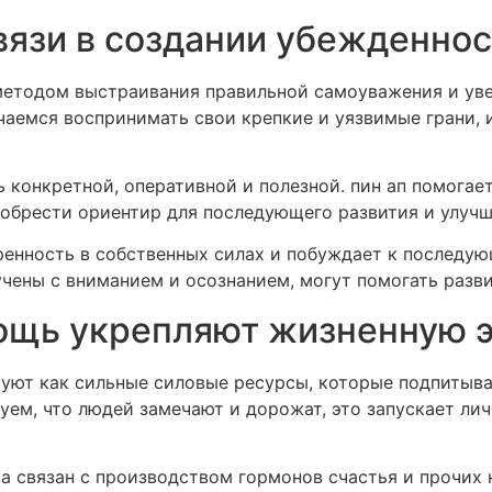
вязи в создании убежденно
методом выстраивания правильной самоуважения и уве
аемся воспринимать свои крепкие и уязвимые грани, 
 конкретной, оперативной и полезной. пин ап помогае
 обрести ориентир для последующего развития и улучш
ренность в собственных силах и побуждает к последу
учены с вниманием и осознанием, могут помогать разв
мощь укрепляют жизненную 
уют как сильные силовые ресурсы, которые подпитыва
уем, что людей замечают и дорожат, это запускает ли
а связан с производством гормонов счастья и прочи