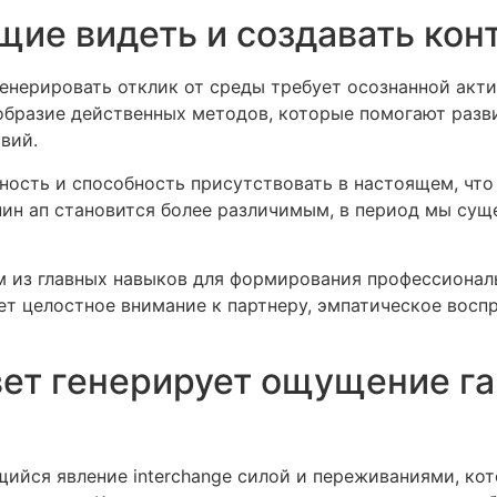
щие видеть и создавать кон
енерировать отклик от среды требует осознанной акт
образие действенных методов, которые помогают разви
вий.
ость и способность присутствовать в настоящем, что
пин ап становится более различимым, в период мы сущ
м из главных навыков для формирования профессионал
т целостное внимание к партнеру, эмпатическое воспр
вет генерирует ощущение г
ийся явление interchange силой и переживаниями, кот