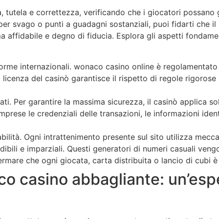
a, tutela e correttezza, verificando che i giocatori possan
r svago o punti a guadagni sostanziali, puoi fidarti che il
 affidabile e degno di fiducia. Esplora gli aspetti fondame
norme internazionali. wonaco casino online è regolamentato 
a licenza del casinò garantisce il rispetto di regole rigoros
ti. Per garantire la massima sicurezza, il casinò applica sol
mprese le credenziali delle transazioni, le informazioni iden
ità. Ogni intrattenimento presente sul sito utilizza meccani
ili e imparziali. Questi generatori di numeri casuali veng
ermare che ogni giocata, carta distribuita o lancio di cubi è
o casino abbagliante: un’esp