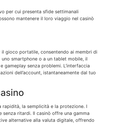
o per cui presenta sfide settimanali
ossono mantenere il loro viaggio nel casinò
r il gioco portatile, consentendo ai membri di
 uno smartphone o a un tablet mobile, il
à e gameplay senza problemi. L’interfaccia
tazioni dell’account, istantaneamente dal tuo
casino
rapidità, la semplicità e la protezione. I
te senza ritardi. Il casinò offre una gamma
ive alternative alla valuta digitale, offrendo