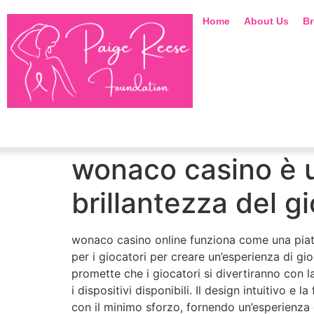
Home
About Us
Br
wonaco casino è un
brillantezza del g
wonaco casino online funziona come una piatt
per i giocatori per creare un’esperienza di g
promette che i giocatori si divertiranno con 
i dispositivi disponibili. Il design intuitivo e
con il minimo sforzo, fornendo un’esperienza di