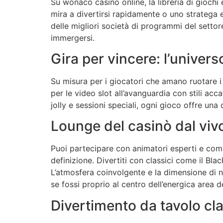
Su wonaco casino online, la libreria di gioch
mira a divertirsi rapidamente o uno stratega esp
delle migliori società di programmi del settore
immergersi.
Gira per vincere: l’universo
Su misura per i giocatori che amano ruotare i rul
per le video slot all’avanguardia con stili acca
jolly e sessioni speciali, ogni gioco offre una
Lounge del casinò dal vivo:
Puoi partecipare con animatori esperti e comu
definizione. Divertiti con classici come il Bla
L’atmosfera coinvolgente e la dimensione di 
se fossi proprio al centro dell’energica area d
Divertimento da tavolo cl