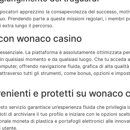
giocatori apprezzino la consapevolezza del successo, motiv
uo. Prendendo parte a queste missioni regolari, i membri p
extra lungo il percorso.
 con wonaco casino
o è essenziale. La piattaforma è assolutamente ottimizzata pe
in qualsiasi momento e da qualsiasi luogo. Che tu acceda a
mputer, offrendo navigazione fluida, grafica di alta qualit
attraverso tutti gli strumenti, come bonus, opzioni e impos
enienti e protetti su wonaco 
to servizio garantisce un’esperienza fluida che privilegia la 
i di archiviare il tuo profilo e iniziare con le opzioni scel
onale moneta di plastica e portafogli elettronici alle innovat
i utente.