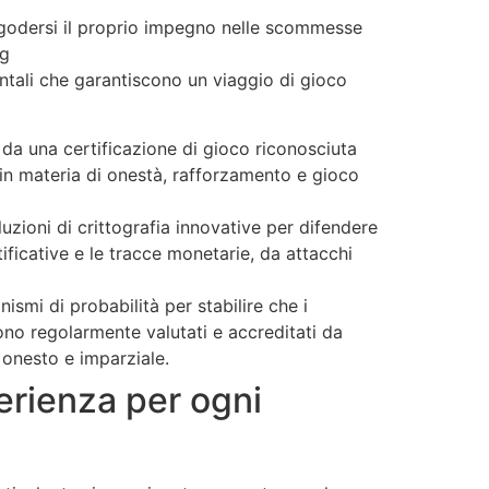
o godersi il proprio impegno nelle scommesse
 g
ntali che garantiscono un viaggio di gioco
da una certificazione di gioco riconosciuta
e in materia di onestà, rafforzamento e gioco
uzioni di crittografia innovative per difendere
tificative e le tracce monetarie, da attacchi
smi di probabilità per stabilire che i
ono regolarmente valutati e accreditati da
 onesto e imparziale.
erienza per ogni