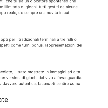
nti, che tu sia un giocatore spontaneo che
illimitata di giochi, tutti gestiti da alcune
empo reale, c’è sempre una novità in cui
pti per i tradizionali terminali a tre rulli o
i aspetti come turni bonus, rappresentazioni dei
diato, il tutto mostrato in immagini ad alta
on versioni di giochi dal vivo all’avanguardia.
co davvero autentica, facendoti sentire come
ate