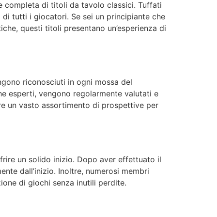
completa di titoli da tavolo classici. Tuffati
 di tutti i giocatori. Se sei un principiante che
iche, questi titoli presentano un’esperienza di
ngono riconosciuti in ogni mossa del
che esperti, vengono regolarmente valutati e
offre un vasto assortimento di prospettive per
ire un solido inizio. Dopo aver effettuato il
nte dall’inizio. Inoltre, numerosi membri
ione di giochi senza inutili perdite.