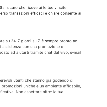
ai sicuro che riceverai le tue vincite
rso transazioni efficaci e chiare consente ai
ore su 24, 7 giorni su 7, è sempre pronto ad
 di assistenza con una promozione o
osto ad aiutarti tramite chat dal vivo, e-mail
umerevoli utenti che stanno già godendo di
, promozioni uniche e un ambiente affidabile,
ficativa. Non aspettare oltre: la tua