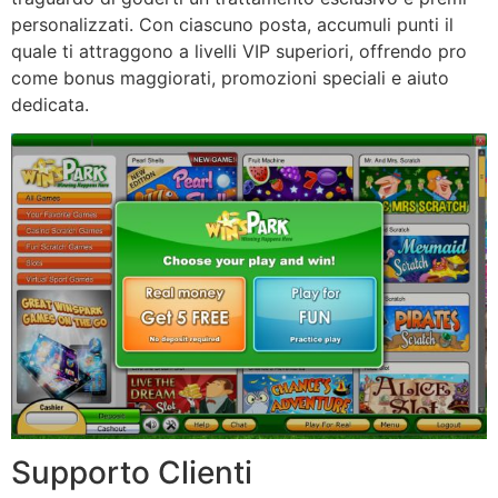
personalizzati. Con ciascuno posta, accumuli punti il
quale ti attraggono a livelli VIP superiori, offrendo pro
come bonus maggiorati, promozioni speciali e aiuto
dedicata.
Supporto Clienti