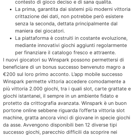
contesto di gioco deciso e di sana qualita.
La prima, garantita dai sistemi più moderni vittoria
crittazione dei dati, non potrebbe però esistere
senza la seconda, dettata principalmente dal
maniera dei giocatori.
La piattaforma è costruiti in costante evoluzione,
mediante innovativi giochi aggiunti regolarmente
per finanziare il catalogo fresco e attraente.
I nuovi giocatori su Winspark possono permettersi di
beneficiare di un bonus successo benvenuto magro a
€200 sul loro primo acconto. L’app mobile successo
Winspark permette vittoria accedere comodamente a
più vittoria 2.000 giochi, tra i quali slot, carte grattate e
giochi istantanei, il sempre in un ambiente fidato e
protetto da crittografia avanzata. Winspark è un buon
portone online sebbene riguarda l’offerta vittoria slot
machine, gratta ancora vinci di giovane in specie giochi
da asse. Avvengono disponibili ben 12 diverse tipi
successo giochi, parecchio difficili da scoprire nei