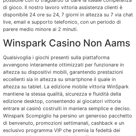
possibile con lo traguardo di dare la ideale competenza
di gioco. Il nostro lavoro vittoria assistenza clienti è
disponibile 24 ore su 24, 7 giorni in altezza su 7 via chat
live, email e supporto telefonico, con un periodo di
parere medio minore ai 2 minuti.
Winspark Casino Non Aams
Qualsivoglia i giochi presenti sulla piattaforma
avvengono interamente ottimizzati per funzionare in
altezza su dispositivi mobili, garantendo prestazioni
eccellenti sia in altezza su smartphone il quale in
altezza su tablet. La edizione mobile vittoria WinSpark
mantiene la stessa qualità, sicurezza e fluidità della
edizione desktop, consentendo ai giocatori vittoria
entrare al casinò costruiti in maniera semplice e deciso.
Winspark Scompiglio ha persino un generoso pacchetto
di benvenuto, promozioni settimanali, cashback e un
esclusivo programma VIP che premia la fedeltà dei