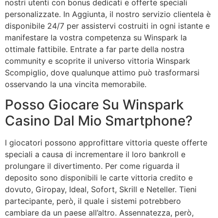
nostri utenti con bonus dedicati e offerte speciali
personalizzate. In Aggiunta, il nostro servizio clientela è
disponibile 24/7 per assistervi costruiti in ogni istante e
manifestare la vostra competenza su Winspark la
ottimale fattibile. Entrate a far parte della nostra
community e scoprite il universo vittoria Winspark
Scompiglio, dove qualunque attimo può trasformarsi
osservando la una vincita memorabile.
Posso Giocare Su Winspark
Casino Dal Mio Smartphone?
I giocatori possono approfittare vittoria queste offerte
speciali a causa di incrementare il loro bankroll e
prolungare il divertimento. Per come riguarda il
deposito sono disponibili le carte vittoria credito e
dovuto, Giropay, Ideal, Sofort, Skrill e Neteller. Tieni
partecipante, però, il quale i sistemi potrebbero
cambiare da un paese all’altro. Assennatezza, però,