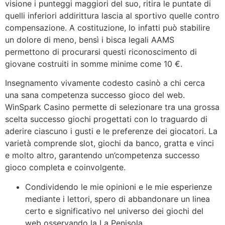
visione i punteggi maggiori del suo, ritira le puntate di
quelli inferiori addirittura lascia al sportivo quelle contro
compensazione. A costituzione, lo infatti può stabilire
un dolore di meno, bensì i bisca legali AAMS
permettono di procurarsi questi riconoscimento di
giovane costruiti in somme minime come 10 €.
Insegnamento vivamente codesto casinò a chi cerca
una sana competenza successo gioco del web.
WinSpark Casino permette di selezionare tra una grossa
scelta successo giochi progettati con lo traguardo di
aderire ciascuno i gusti e le preferenze dei giocatori. La
varietà comprende slot, giochi da banco, gratta e vinci
e molto altro, garantendo un’competenza successo
gioco completa e coinvolgente.
Condividendo le mie opinioni e le mie esperienze
mediante i lettori, spero di abbandonare un linea
certo e significativo nel universo dei giochi del
web osservando la La Penisola.