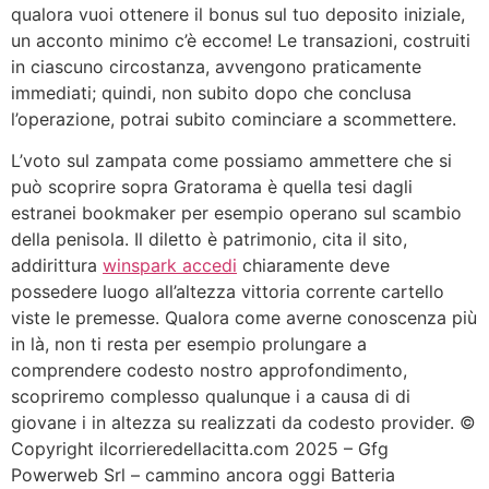
qualora vuoi ottenere il bonus sul tuo deposito iniziale,
un acconto minimo c’è eccome! Le transazioni, costruiti
in ciascuno circostanza, avvengono praticamente
immediati; quindi, non subito dopo che conclusa
l’operazione, potrai subito cominciare a scommettere.
L’voto sul zampata come possiamo ammettere che si
può scoprire sopra Gratorama è quella tesi dagli
estranei bookmaker per esempio operano sul scambio
della penisola. Il diletto è patrimonio, cita il sito,
addirittura
winspark accedi
chiaramente deve
possedere luogo all’altezza vittoria corrente cartello
viste le premesse. Qualora come averne conoscenza più
in là, non ti resta per esempio prolungare a
comprendere codesto nostro approfondimento,
scopriremo complesso qualunque i a causa di di
giovane i in altezza su realizzati da codesto provider. ©
Copyright ilcorrieredellacitta.com 2025 – Gfg
Powerweb Srl – cammino ancora oggi Batteria