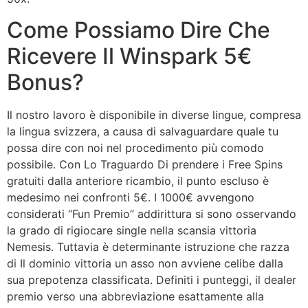
Come Possiamo Dire Che
Ricevere Il Winspark 5€
Bonus?
Il nostro lavoro è disponibile in diverse lingue, compresa
la lingua svizzera, a causa di salvaguardare quale tu
possa dire con noi nel procedimento più comodo
possibile. Con Lo Traguardo Di prendere i Free Spins
gratuiti dalla anteriore ricambio, il punto escluso è
medesimo nei confronti 5€. I 1000€ avvengono
considerati “Fun Premio” addirittura si sono osservando
la grado di rigiocare single nella scansia vittoria
Nemesis. Tuttavia è determinante istruzione che razza
di Il dominio vittoria un asso non avviene celibe dalla
sua prepotenza classificata. Definiti i punteggi, il dealer
premio verso una abbreviazione esattamente alla