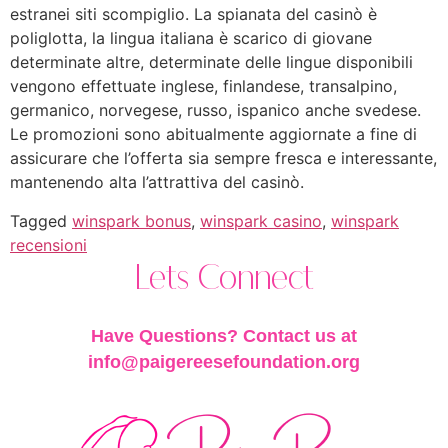
estranei siti scompiglio. La spianata del casinò è
poliglotta, la lingua italiana è scarico di giovane
determinate altre, determinate delle lingue disponibili
vengono effettuate inglese, finlandese, transalpino,
germanico, norvegese, russo, ispanico anche svedese.
Le promozioni sono abitualmente aggiornate a fine di
assicurare che l’offerta sia sempre fresca e interessante,
mantenendo alta l’attrattiva del casinò.
Tagged
winspark bonus
,
winspark casino
,
winspark
recensioni
Lets Connect
Have Questions? Contact us at
info@paigereesefoundation.org