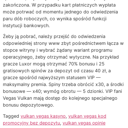
zakończona. W przypadku kart płatniczych wypłata
może potrwać od momentu jednego do odwiedzenia
paru dób roboczych, co wynika spośród funkcji
instytucji bankowych.
Żeby ją pobrać, należy przejść do odwiedzenia
odpowiedniej strony www zbyt pośrednictwem łącza w
stopce witryny i wybrać żądany wariant programu
operacyjnego, żeby otrzymać wytyczne. Na przykład
gracze Luxor mogą otrzymać 70% bonusu i 25
gratisowych spinów za depozyt od czasu 40 zł, a
gracze spośród najwyższym statusem VIP —
maksymalny premia. Spiny trzeba obrócić x30, a środki
bonusowe — x40; wymóg obrotu — 5 dzionki. VIP fani
Vegas Vulkan mają dostęp do kolejnego specjalnego
bonusu depozytowego.
Tagged
vulkan vegas kasyno
,
vulkan vegas kod
promocyjny bez depozytu
,
vulkan vegas opinie