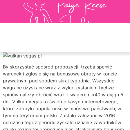
By skorzystać spośród propozycji, trzeba spełnić
warunek i zgłosić się na bonusowe obroty w koncie
prywatnym pod spodem skraj tygodnia. Wszystkie
wygrane uzyskane wraz z wykorzystaniem tychże
spinów należy obrócić wraz z wagerem x40 w ciągu 5
dni. Vulkan Vegas to świetne kasyno internetowego,
które zdobyło popularność w mnóstwo państwach, w
tym na terytorium polski. Zostało założone w 2016 r. i
od czasu tegoż periodu zyskało uznanie zawodników
dzięki rozmaitej propozycji gier, atrakcyjnym bonusom i