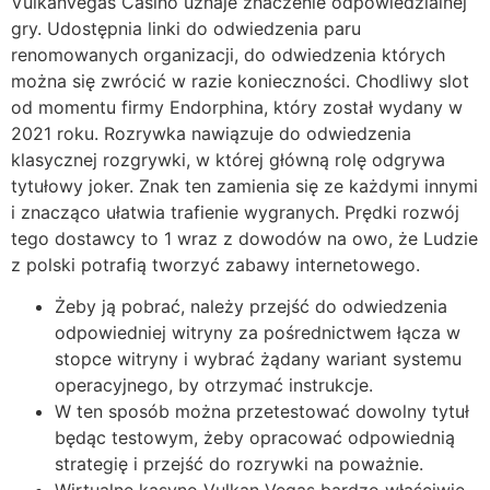
VulkanVegas Casino uznaje znaczenie odpowiedzialnej
gry. Udostępnia linki do odwiedzenia paru
renomowanych organizacji, do odwiedzenia których
można się zwrócić w razie konieczności. Chodliwy slot
od momentu firmy Endorphina, który został wydany w
2021 roku. Rozrywka nawiązuje do odwiedzenia
klasycznej rozgrywki, w której główną rolę odgrywa
tytułowy joker. Znak ten zamienia się ze każdymi innymi
i znacząco ułatwia trafienie wygranych. Prędki rozwój
tego dostawcy to 1 wraz z dowodów na owo, że Ludzie
z polski potrafią tworzyć zabawy internetowego.
Żeby ją pobrać, należy przejść do odwiedzenia
odpowiedniej witryny za pośrednictwem łącza w
stopce witryny i wybrać żądany wariant systemu
operacyjnego, by otrzymać instrukcje.
W ten sposób można przetestować dowolny tytuł
będąc testowym, żeby opracować odpowiednią
strategię i przejść do rozrywki na poważnie.