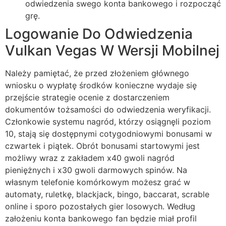
odwiedzenia swego konta bankowego i rozpocząć
grę.
Logowanie Do Odwiedzenia
Vulkan Vegas W Wersji Mobilnej
Należy pamiętać, że przed złożeniem głównego
wniosku o wypłatę środków konieczne wydaje się
przejście strategie ocenie z dostarczeniem
dokumentów tożsamości do odwiedzenia weryfikacji.
Członkowie systemu nagród, którzy osiągnęli poziom
10, stają się dostępnymi cotygodniowymi bonusami w
czwartek i piątek. Obrót bonusami startowymi jest
możliwy wraz z zakładem x40 gwoli nagród
pieniężnych i x30 gwoli darmowych spinów. Na
własnym telefonie komórkowym możesz grać w
automaty, ruletkę, blackjack, bingo, baccarat, scrable
online i sporo pozostałych gier losowych. Według
założeniu konta bankowego fan będzie miał profil