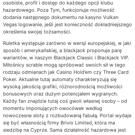
osobiste, profil i dostęp do każdego opcji klubu
hazardowego. Poza Tym, funkcjonuje możliwość
dodania następnego dokumentu na kasyno Vulkan
Vegas logowanie, jeśli jest konieczność dokładniejszego
określenia swojej tożsamości.
Ruletka występuje zarówno w wersji europejskiej, w jaki
sposób i amerykańskiej, a blackjack proponuje parę
wariantów, w naszym Blackjack Classic i Blackjack VIP.
Miłośnicy scrable mogą spróbować swoich sił w tego
rodzaju odmianach jak Casino Hold’em czy Three Card
Poker. Aktualne tutaj automaty charakteryzują się
wysoką jakością grafiki, różnorodnością możliwości
bonusowych oraz dużym potencjałem wygranych.
Każdy fan znajdzie tutaj coś gwoli własnej osoby – od
momentu imponujących owocówek według
nowoczesne sloty z rozbudowaną fabułą. Portal wydaje
się być własnością firmy Brivio Limited, która ma
siedzibę na Cyprze. Sama działalność hazardowa jest