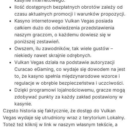
kasynie internetowego.
Ilość dostępnych bezpłatnych obrotów zależy od
czasu aktualnych promocji i warunków propozycji.
Kasyno internetowego Vulkan Vegas posiada
całkiem dużo do odwiedzenia przedstawienia
naszym graczom, o każdemu dowiesz się w
poniższej zestawień.
Owszem, ilu zawodników, tak wiele gustów –
niekiedy nawet skrajnie odrębnych.
Vulkan Vegas działa na podstawie autoryzacji
Curacao eGaming, co wydaje się dowodem na jest
to, że kasyno spełnia międzynarodowe wzorce i
regulacje w obrębie bezpieczeństwa i uczciwości.
Dzięki programowi lojalnościowemu, gracze mogą
zdobywać punkty za każdy zakład postawiony w
kasynie.
Często historia się faktycznie, że dostęp do Vulkan
Vegas wydaje się utrudniony wraz z terytorium Lokalny.
Toteż też kliknij w link w naszym własnym tekście, a