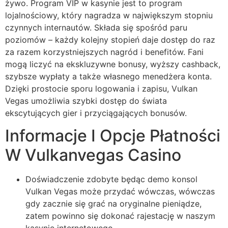
żywo. Program VIP w kasynie jest to program
lojalnościowy, który nagradza w największym stopniu
czynnych internautów. Składa się spośród paru
poziomów – każdy kolejny stopień daje dostęp do raz
za razem korzystniejszych nagród i benefitów. Fani
mogą liczyć na ekskluzywne bonusy, wyższy cashback,
szybsze wypłaty a także własnego menedżera konta.
Dzięki prostocie sporu logowania i zapisu, Vulkan
Vegas umożliwia szybki dostęp do świata
ekscytujących gier i przyciągających bonusów.
Informacje I Opcje Płatności
W Vulkanvegas Casino
Doświadczenie zdobyte będąc demo konsol
Vulkan Vegas może przydać wówczas, wówczas
gdy zacznie się grać na oryginalne pieniądze,
zatem powinno się dokonać rajestację w naszym