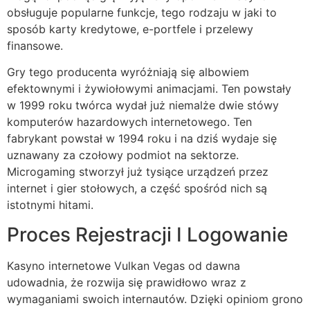
obsługuje popularne funkcje, tego rodzaju w jaki to
sposób karty kredytowe, e-portfele i przelewy
finansowe.
Gry tego producenta wyróżniają się albowiem
efektownymi i żywiołowymi animacjami. Ten powstały
w 1999 roku twórca wydał już niemalże dwie stówy
komputerów hazardowych internetowego. Ten
fabrykant powstał w 1994 roku i na dziś wydaje się
uznawany za czołowy podmiot na sektorze.
Microgaming stworzył już tysiące urządzeń przez
internet i gier stołowych, a część spośród nich są
istotnymi hitami.
Proces Rejestracji I Logowanie
Kasyno internetowe Vulkan Vegas od dawna
udowadnia, że rozwija się prawidłowo wraz z
wymaganiami swoich internautów. Dzięki opiniom grono