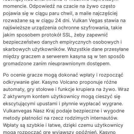
momencie. Odpowiedź na czacie na żywo często
pojawia się w ciągu paru chwil, a maile najczęściej
rozważane są w ciągu 24 dni. Vulkan Vegas stawia na
najświeższe urządzenia ochronne szyfrowania, takie
jakim sposobem protokół SSL, żeby zapewnić
bezpieczeństwo danych empirycznych osobowych i
skarbowych użytkowników. Wszystkie dane przesyłane
między graczem a serwerem kasyna są w ten sposób
gromadzone zanim nieuprawnionym dostępem.
Po ocenie gracze mogą dokonać wpłaty i rozpocząć
odkrywanie gier. Kasyno Volcano proponuje różne
automaty, gry stołowe i funkcje krupiera na żywo. Wraz
Z aktywnym kontem użytkownicy mogą cieszyć się
ekscytującymi upustami i płynnie wypłacać wygrane.
Vulkanvegas Nasz Kraj podaje bezpieczne i wygodne
metody płatności na rzecz rodzimych internautów.
Wpłaty są szybkie i łatwe, dzięki czemu użytkownicy
mogą rozpocząć grę wyjąwszy opóźnień. Kasyno