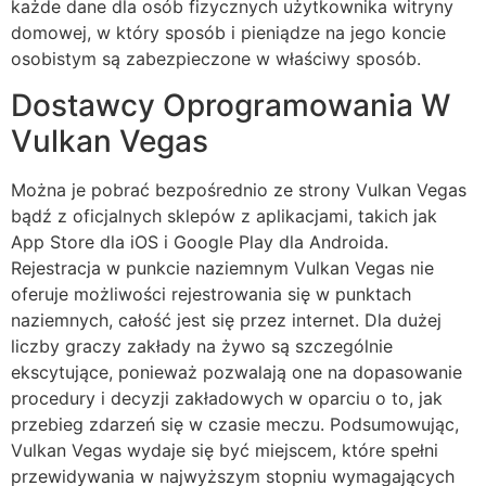
każde dane dla osób fizycznych użytkownika witryny
domowej, w który sposób i pieniądze na jego koncie
osobistym są zabezpieczone w właściwy sposób.
Dostawcy Oprogramowania W
Vulkan Vegas
Można je pobrać bezpośrednio ze strony Vulkan Vegas
bądź z oficjalnych sklepów z aplikacjami, takich jak
App Store dla iOS i Google Play dla Androida.
Rejestracja w punkcie naziemnym Vulkan Vegas nie
oferuje możliwości rejestrowania się w punktach
naziemnych, całość jest się przez internet. Dla dużej
liczby graczy zakłady na żywo są szczególnie
ekscytujące, ponieważ pozwalają one na dopasowanie
procedury i decyzji zakładowych w oparciu o to, jak
przebieg zdarzeń się w czasie meczu. Podsumowując,
Vulkan Vegas wydaje się być miejscem, które spełni
przewidywania w najwyższym stopniu wymagających