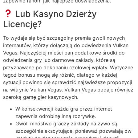
zapewnić fanom jak najlepsze doświadczenia.
Lub Kasyno Dzierży
Licencję?
To wydaje się być szczególny premia gwoli nowych
internautów, którzy dołączają do odwiedzenia Vulkan
Vegas. Najczęściej mieści pan dodatkowe środki do
odwiedzenia gry lub darmowe zakłady, które są
przyznawane po dokonaniu
czołowej wpłaty. Wytyczne
tegoż bonusu mogą się różnić, dlatego w każdej
sytuacji powinno się sprawdzić najświeższe propozycji
na witrynie Vulkan Vegas. Vulkan Vegas podaje również
szeroką gamę gier kasynowych.
W konsekwencji każda gra przez internet
zapewnia odrobinę inną rozrywkę.
Gwoli mnóstwo graczy zakłady na żywo są
szczególnie ekscytujące, ponieważ pozwalają ów