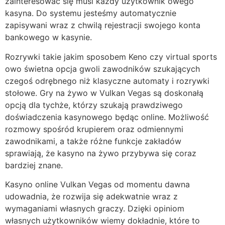
zainteresować się musi każdy użytkownik owego
kasyna. Do systemu jesteśmy automatycznie
zapisywani wraz z chwilą rejestracji swojego konta
bankowego w kasynie.
Rozrywki takie jakim sposobem Keno czy virtual sports
owo świetna opcja gwoli zawodników szukających
czegoś odrębnego niż klasyczne automaty i rozrywki
stołowe. Gry na żywo w Vulkan Vegas są doskonałą
opcją dla tychże, którzy szukają prawdziwego
doświadczenia kasynowego będąc online. Możliwość
rozmowy spośród krupierem oraz odmiennymi
zawodnikami, a także różne funkcje zakładów
sprawiają, że kasyno na żywo przybywa się coraz
bardziej znane.
Kasyno online Vulkan Vegas od momentu dawna
udowadnia, że rozwija się adekwatnie wraz z
wymaganiami własnych graczy. Dzięki opiniom
własnych użytkowników wiemy dokładnie, które to