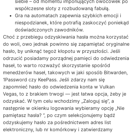
siebie – od momentu imponujących owocówek po
współczesne sloty z rozbudowaną fabułą.
Gra na automatach zapewnia szybkich emocji i
niespodzianek, które potrafią zaskoczyć poniekąd
doświadczonych zawodników.
Choć z przebiegu odzyskiwania hasła można korzystać
do woli, owo jednak powinno się zapamiętać oryginalne
hasło, by uniknąć tegoż kłopotu w przyszłości. Jeśli
odrzucić posiadamy porządnej pamięci do odwiedzenia
haseł, to warto rozważyć skorzystanie spośród
menedżerów haseł, takowych w jaki sposób Bitwarden,
1Password czy KeePass. Jeśli zdarzy nam się
zapomnieć hasło do odwiedzenia konta w Vulkan
Vegas, to z brakiem trwogi — jest łatwa opcja, żeby je
odzyskać. W tym celu wchodzimy „Zaloguj się”, a
następnie w okienku logowania wybieramy opcję „Nie
pamiętasz hasła? ”, po czym selekcjonujemy bądź
odzyskujemy hasło za pośrednictwem adres list
elektroniczny, lub nr komórkowy i zatwierdzamy