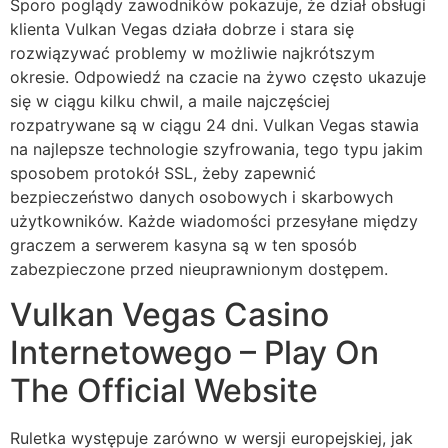
Sporo poglądy zawodników pokazuje, że dział obsługi
klienta Vulkan Vegas działa dobrze i stara się
rozwiązywać problemy w możliwie najkrótszym
okresie. Odpowiedź na czacie na żywo często ukazuje
się w ciągu kilku chwil, a maile najczęściej
rozpatrywane są w ciągu 24 dni. Vulkan Vegas stawia
na najlepsze technologie szyfrowania, tego typu jakim
sposobem protokół SSL, żeby zapewnić
bezpieczeństwo danych osobowych i skarbowych
użytkowników. Każde wiadomości przesyłane między
graczem a serwerem kasyna są w ten sposób
zabezpieczone przed nieuprawnionym dostępem.
Vulkan Vegas Casino
Internetowego – Play On
The Official Website
Ruletka występuje zarówno w wersji europejskiej, jak