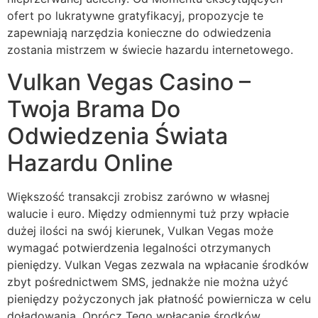
ofert po lukratywne gratyfikacyj, propozycje te
zapewniają narzędzia konieczne do odwiedzenia
zostania mistrzem w świecie hazardu internetowego.
Vulkan Vegas Casino –
Twoja Brama Do
Odwiedzenia Świata
Hazardu Online
Większość transakcji zrobisz zarówno w własnej
walucie i euro. Między odmiennymi tuż przy wpłacie
dużej ilości na swój kierunek, Vulkan Vegas może
wymagać potwierdzenia legalności otrzymanych
pieniędzy. Vulkan Vegas zezwala na wpłacanie środków
zbyt pośrednictwem SMS, jednakże nie można użyć
pieniędzy pożyczonych jak płatność powiernicza w celu
doładowania. Oprócz Tego wpłacanie środków