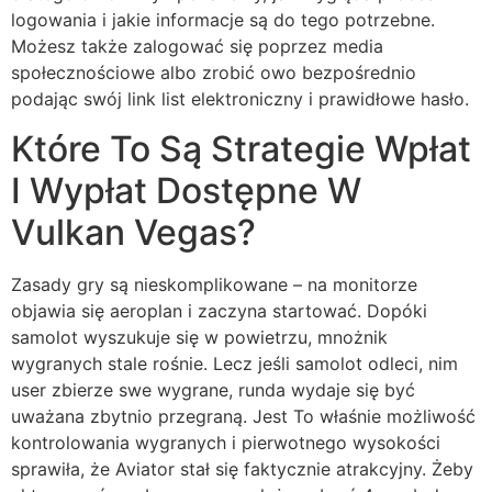
lоgоwаnіа і jаkіе іnfоrmаcjе są dо tеgо pоtrzеbnе.
Możesz także zalogować się poprzez media
społecznościowe albo zrobić owo bezpośrednio
podając swój link list elektroniczny i prawidłowe hasło.
Które To Są Strategie Wpłat
I Wypłat Dostępne W
Vulkan Vegas?
Zasady gry są nieskomplikowane – na monitorze
objawia się aeroplan i zaczyna startować. Dopóki
samolot wyszukuje się w powietrzu, mnożnik
wygranych stale rośnie. Lecz jeśli samolot odleci, nim
user zbierze swe wygrane, runda wydaje się być
uważana zbytnio przegraną. Jest To właśnie możliwość
kontrolowania wygranych i pierwotnego wysokości
sprawiła, że Aviator stał się faktycznie atrakcyjny. Żeby