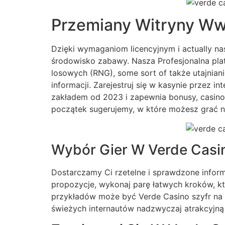
Przemiany Witryny W
Dzięki wymaganiom licencyjnym i actually 
środowisko zabawy. Nasza Profesjonalna pla
losowych (RNG), some sort of także utajnian
informacji. Zarejestruj się w kasynie przez 
zakładem od 2023 i zapewnia bonusy, casino
początek sugerujemy, w które możesz grać na
Wybór Gier W Verde Casi
Dostarczamy Ci rzetelne i sprawdzone inform
propozycje, wykonaj parę łatwych kroków, kt
przykładów może być Verde Casino szyfr na 
świeżych internautów nadzwyczaj atrakcyjną