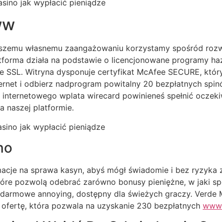
ww
naszemu własnemu zaangażowaniu korzystamy spośród roz
tforma działa na podstawie o licencjonowane programy ha
ie SSL. Witryna dysponuje certyfikat McAfee SECURE, któ
internet i odbierz nadprogram powitalny 20 bezpłatnych sp
 internetowego wplata wirecard powinieneś spełnić oczek
 naszej platformie.
no
acje na sprawa kasyn, abyś mógł świadomie i bez ryzyka z
óre pozwolą odebrać zarówno bonusy pieniężne, w jaki spo
darmowe annoying, dostępny dla świeżych graczy. Verde 
 ofertę, która pozwala na uzyskanie 230 bezpłatnych
www.