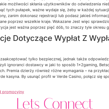
 jakie możliwości skłania użytkowników do odwiedzenia 
ć tych pułapek, ważne wydaje się, żeby w każdej sytuacji
y, zanim dokonasz rejestracji lub podasz jakieś informacj
ane poprzez wszelkie kraje. Wskazane Jest więc sprawdzić
cja jest ważna poprzez pięć dób, to znaczy tyle okresu gr
acje Dotyczące Wypłat Z Wypł
 zaakceptować tylko bezpiecznej, jednak także odpowiedzi
zyli ignoranci dostawcy w jaki to sposób 1x2gaming, Bets
ych. Premia dzierży również różne wymagania – na przykła
e kasyna. By usunąć profil w Verde Casino, połącz się sp
d promocyjny
Lets Connect