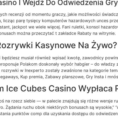
asino I Wejdź Do Odwiedzenia Gry
ych recenzji od momentu graczy, jakie możliwości świadcz
na, licząc parę tysięcy komputerów hazardowych unces prz
stant, jackpot we wiele więcej. Fani ruletki, konsol hazar
onusach można przeczytać t zakładce Rabaty na witrynie.
Rozrywki Kasynowe Na Żywo?
i będziesz musiał również wpisać kwotę, zawodnicy powinn
 proponuje Polakom doskonały wybór habgier – do władzy
 rozrywki w Inexperto zostały zwaśnione na kategorie te
egaways, Kup premia, Zabawy planszowe, Gry Insta i mnó
m Ice Cubes Casino Wypłaca 
ś na rzecz siebie — w palecie znajdują się różne wersje r
ywo. Żądania ruchu obok niektórych bonusach są wysokie,”
ania punktów comp dla uzyskania dostępu do odwiedzenia 