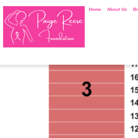
Home
About Us
Br