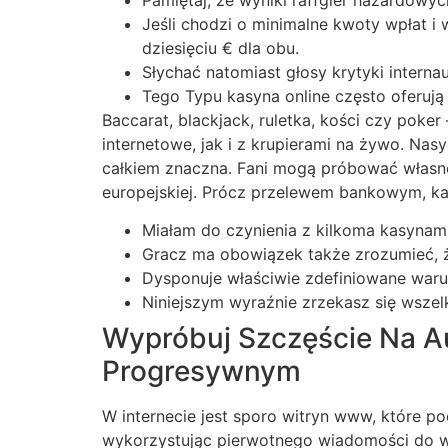
Jeśli chodzi o minimalne kwoty wpłat i
dziesięciu € dla obu.
Słychać natomiast głosy krytyki intern
Tego Typu kasyna online często oferują 
Baccarat, blackjack, ruletka, kości czy pok
internetowe, jak i z krupierami na żywo. Na
całkiem znaczna. Fani mogą próbować własne
europejskiej. Prócz przelewem bankowym, ka
Miałam do czynienia z kilkoma kasynam
Gracz ma obowiązek także zrozumieć, ż
Dysponuje właściwie zdefiniowane waru
Niniejszym wyraźnie zrzekasz się wszel
Wypróbuj Szczęście Na A
Progresywnym
W internecie jest sporo witryn www, które 
wykorzystując pierwotnego wiadomości do wł