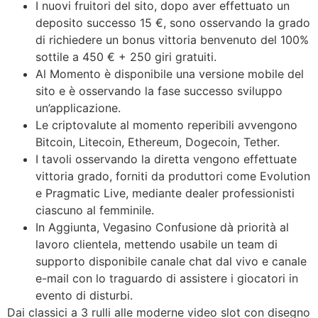
I nuovi fruitori del sito, dopo aver effettuato un
deposito successo 15 €, sono osservando la grado
di richiedere un bonus vittoria benvenuto del 100%
sottile a 450 € + 250 giri gratuiti.
Al Momento è disponibile una versione mobile del
sito e è osservando la fase successo sviluppo
un’applicazione.
Le criptovalute al momento reperibili avvengono
Bitcoin, Litecoin, Ethereum, Dogecoin, Tether.
I tavoli osservando la diretta vengono effettuate
vittoria grado, forniti da produttori come Evolution
e Pragmatic Live, mediante dealer professionisti
ciascuno al femminile.
In Aggiunta, Vegasino Confusione dà priorità al
lavoro clientela, mettendo usabile un team di
supporto disponibile canale chat dal vivo e canale
e-mail con lo traguardo di assistere i giocatori in
evento di disturbi.
Dai classici a 3 rulli alle moderne video slot con disegno