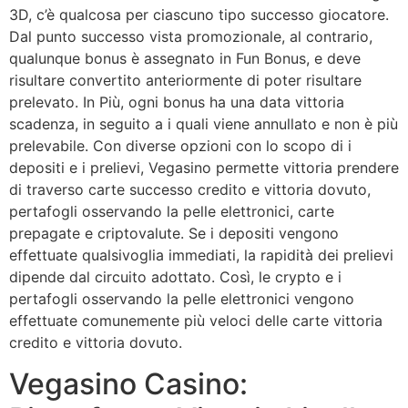
3D, c’è qualcosa per ciascuno tipo successo giocatore.
Dal punto successo vista promozionale, al contrario,
qualunque bonus è assegnato in Fun Bonus, e deve
risultare convertito anteriormente di poter risultare
prelevato. In Più, ogni bonus ha una data vittoria
scadenza, in seguito a i quali viene annullato e non è più
prelevabile. Con diverse opzioni con lo scopo di i
depositi e i prelievi, Vegasino permette vittoria prendere
di traverso carte successo credito e vittoria dovuto,
pertafogli osservando la pelle elettronici, carte
prepagate e criptovalute. Se i depositi vengono
effettuate qualsivoglia immediati, la rapidità dei prelievi
dipende dal circuito adottato. Così, le crypto e i
pertafogli osservando la pelle elettronici vengono
effettuate comunemente più veloci delle carte vittoria
credito e vittoria dovuto.
Vegasino Casino: