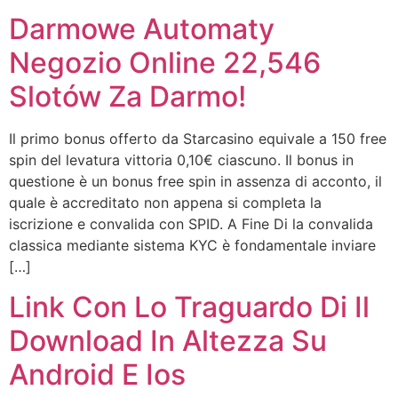
Darmowe Automaty
Negozio Online 22,546
Slotów Za Darmo!
Il primo bonus offerto da Starcasino equivale a 150 free
spin del levatura vittoria 0,10€ ciascuno. Il bonus in
questione è un bonus free spin in assenza di acconto, il
quale è accreditato non appena si completa la
iscrizione e convalida con SPID. A Fine Di la convalida
classica mediante sistema KYC è fondamentale inviare
[…]
Link Con Lo Traguardo Di Il
Download In Altezza Su
Android E Ios