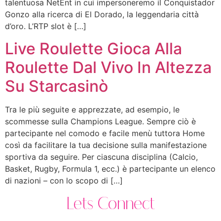
talentuosa NetEnt in cui impersoneremo il Conquistador
Gonzo alla ricerca di El Dorado, la leggendaria città
d’oro. L’RTP slot è […]
Live Roulette Gioca Alla
Roulette Dal Vivo In Altezza
Su Starcasinò
Tra le più seguite e apprezzate, ad esempio, le
scommesse sulla Champions League. Sempre ciò è
partecipante nel comodo e facile menù tuttora Home
così da facilitare la tua decisione sulla manifestazione
sportiva da seguire. Per ciascuna disciplina (Calcio,
Basket, Rugby, Formula 1, ecc.) è partecipante un elenco
di nazioni – con lo scopo di […]
Lets Connect