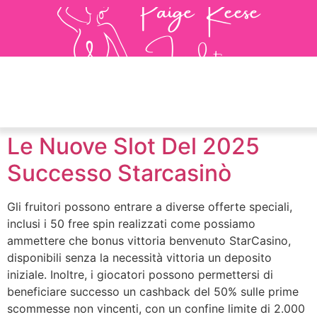
Le Nuove Slot Del 2025
Successo Starcasinò
Gli fruitori possono entrare a diverse offerte speciali,
inclusi i 50 free spin realizzati come possiamo
ammettere che bonus vittoria benvenuto StarCasino,
disponibili senza la necessità vittoria un deposito
iniziale. Inoltre, i giocatori possono permettersi di
beneficiare successo un cashback del 50% sulle prime
scommesse non vincenti, con un confine limite di 2.000