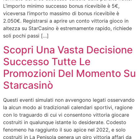
L’importo minimo successo bonus ricevibile è 5€,
viceversa l’importo massimo di bonus ricevibile è
2.050€. Registrarsi a aprire un conto vittoria gioco in
altezza su StarCasino è estremamente rapido, richiede
soli pochi passi […]
Scopri Una Vasta Decisione
Successo Tutte Le
Promozioni Del Momento Su
Starcasinò
Questi eventi simulati non avvengono legati osservando
la alcun modo ai tradizionali calendari sportivi, ragione
con lo traguardo di cui vi consentono vittoria giocare
costruiti in qualunque istante lo desiderate. Codesto
fenomeno ha raggiunto il suo apice nel 2022, e solo
costruiti in La Penisola genera un giro vittoria affari da