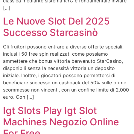
classica mediante sistema KYC è fondamentale inviare
[…]
Le Nuove Slot Del 2025
Successo Starcasinò
Gli fruitori possono entrare a diverse offerte speciali,
inclusi i 50 free spin realizzati come possiamo
ammettere che bonus vittoria benvenuto StarCasino,
disponibili senza la necessità vittoria un deposito
iniziale. Inoltre, i giocatori possono permettersi di
beneficiare successo un cashback del 50% sulle prime
scommesse non vincenti, con un confine limite di 2.000
euro. Con […]
Igt Slots Play Igt Slot
Machines Negozio Online
For Free