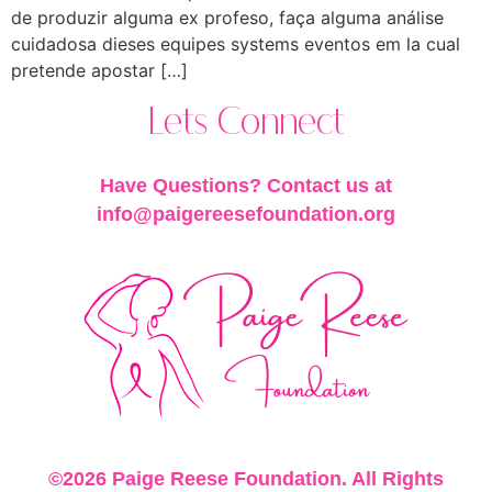
de produzir alguma ex profeso, faça alguma análise
cuidadosa dieses equipes systems eventos em la cual
pretende apostar […]
Lets Connect
Have Questions? Contact us at
info@paigereesefoundation.org
©2026 Paige Reese Foundation. All Rights