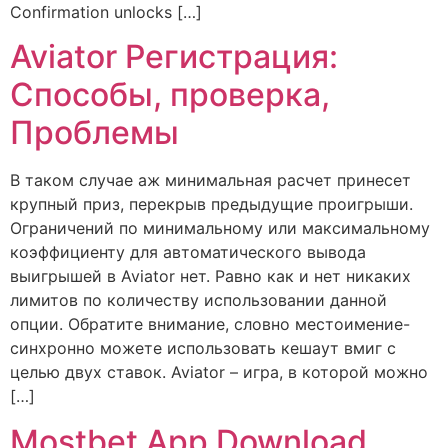
Confirmation unlocks […]
Aviator Регистрация:
Способы, проверка,
Проблемы
В таком случае аж минимальная расчет принесет
крупный приз, перекрыв предыдущие проигрыши.
Ограничений по минимальному или максимальному
коэффициенту для автоматического вывода
выигрышей в Aviator нет. Равно как и нет никаких
лимитов по количеству использовании данной
опции. Обратите внимание, словно местоимение-
синхронно можете использовать кешаут вмиг с
целью двух ставок. Aviator – игра, в которой можно
[…]
Mostbet App Download