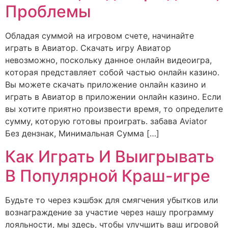
Проблемы
Обладая суммой на игровом счете, начинайте
играть в Авиатор. Скачать игру Авиатор
невозможно, поскольку данное онлайн видеоигра,
которая представляет собой частью онлайн казино.
Вы можете скачать приложение онлайн казино и
играть в Авиатор в приложении онлайн казино. Если
вы хотите приятно произвести время, то определите
сумму, которую готовы проиграть. забава Aviator
Без дензнак, Минимальная Сумма […]
Как Играть И Выигрывать
В Популярной Краш-игре
Будьте то через кэшбэк для смягчения убытков или
вознаграждение за участие через нашу программу
лояльности, мы здесь, чтобы улучшить ваш игровой