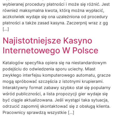
wybieranej procedury płatności i może się różnić. Jest
również maksymalna kwota, którą można wypłacić,
aczkolwiek wydaje się ona uzależniona od procedury
płatności a także zasad kasyna. Zaczerpnij wraz z gg
[…]
Najistotniejsze Kasyno
Internetowego W Polsce
Katalogów specyfika opiera się na niestandardowym
podejściu do odwiedzenia sporu uciechy. Miast
zwykłego interfejsu komputerowego automatu, gracze
mogą spróbować szczęścia z istotnymi krupierami.
Interaktywny format zabawy szybko stał się popularny
wśród publiczności, a lista propozycji gier wydaje się
być ciągle aktualizowana. Jeśli wystąpi taka sytuacja,
odrzucić zapomnij skontaktować się z obsługą klienta.
Pracownicy sprawdzą wszystkie […]