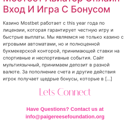
Вход И Игра С Бонусом
Казино Mostbet работает с this year года по
лицензии, которая гарантирует честную игру и
быстрые выплаты. Мы являемся не только казино с
игровыми автоматами, но и полноценной
букмекерской конторой, принимающей ставки на
спортивные и неспортивные события. Сайт
мультиязычный, принимаем депозит в разной
валюте. За пополнение счета и другие действия
игрок получает щедрые бонусы, которые в […]
Lets Connect
Have Questions? Contact us at
info@paigereesefoundation.org