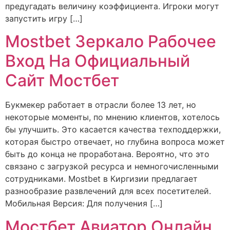
предугадать величину коэффициента. Игроки могут
запустить игру […]
Mostbet Зеркало Рабочее
Вход На Официальный
Сайт Мостбет
Букмекер работает в отрасли более 13 лет, но
некоторые моменты, по мнению клиентов, хотелось
бы улучшить. Это касается качества техподдержки,
которая быстро отвечает, но глубина вопроса может
быть до конца не проработана. Вероятно, что это
связано с загрузкой ресурса и немногочисленными
сотрудниками. Mostbet в Киргизии предлагает
разнообразие развлечений для всех посетителей.
Мобильная Версия: Для получения […]
Мостбет Авиатор Онлайн