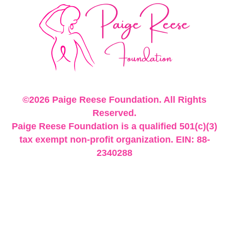
©2026 Paige Reese Foundation. All Rights
Reserved.
Paige Reese Foundation is a qualified 501(c)(3)
tax exempt non-profit organization. EIN: 88-
2340288