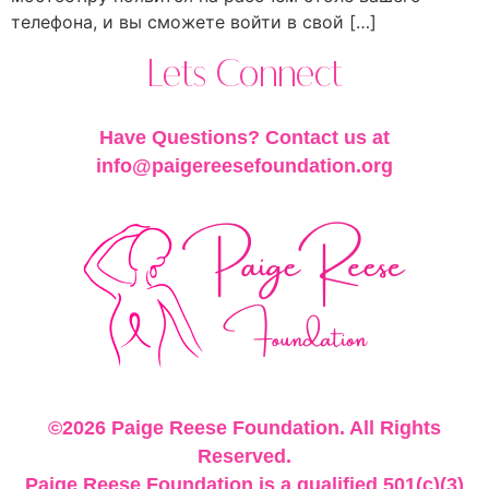
телефона, и вы сможете войти в свой […]
Lets Connect
Have Questions? Contact us at
info@paigereesefoundation.org
©2026 Paige Reese Foundation. All Rights
Reserved.
Paige Reese Foundation is a qualified 501(c)(3)