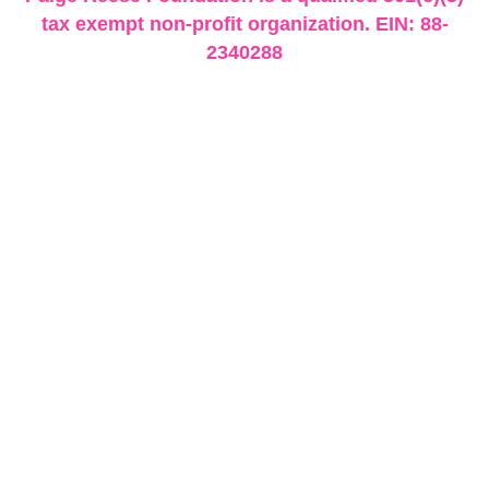
tax exempt non-profit organization. EIN: 88-
2340288