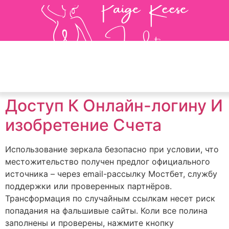
Доступ К Онлайн-логину И
изобретение Счета
Использование зеркала безопасно при условии, что
местожительство получен предлог официального
источника – через email-рассылку Мостбет, службу
поддержки или проверенных партнёров.
Трансформация по случайным ссылкам несет риск
попадания на фальшивые сайты. Коли все полина
заполнены и проверены, нажмите кнопку