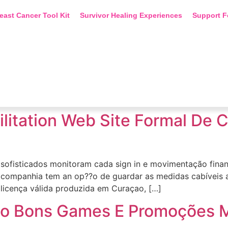
east Cancer Tool Kit
Survivor Healing Experiences
Support F
litation Web Site Formal De 
ofisticados monitoram cada sign in e movimentação finance
 companhia tem an op??o de guardar as medidas cabíveis a
icença válida produzida em Curaçao, […]
no Bons Games E Promoções M