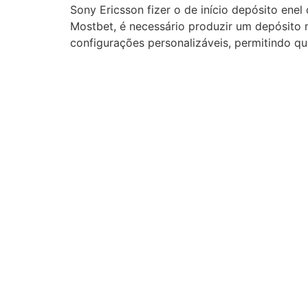
Sony Ericsson fizer o de início depósito enel
Mostbet, é necessário produzir um depósito 
configurações personalizáveis, permitindo qu