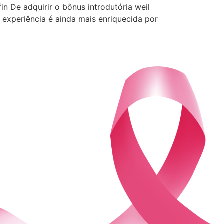
in De adquirir o bônus introdutória weil
experiência é ainda mais enriquecida por