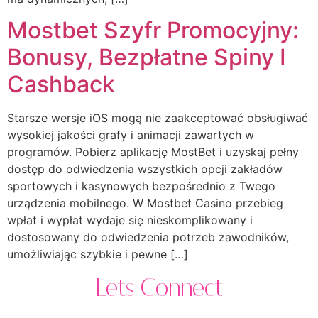
Mostbet Szyfr Promocyjny:
Bonusy, Bezpłatne Spiny I
Cashback
Starsze wersje iOS mogą nie zaakceptować obsługiwać
wysokiej jakości grafy i animacji zawartych w
programów. Pobierz aplikację MostBet i uzyskaj pełny
dostęp do odwiedzenia wszystkich opcji zakładów
sportowych i kasynowych bezpośrednio z Twego
urządzenia mobilnego. W Mostbet Casino przebieg
wpłat i wypłat wydaje się nieskomplikowany i
dostosowany do odwiedzenia potrzeb zawodników,
umożliwiając szybkie i pewne […]
Lets Connect