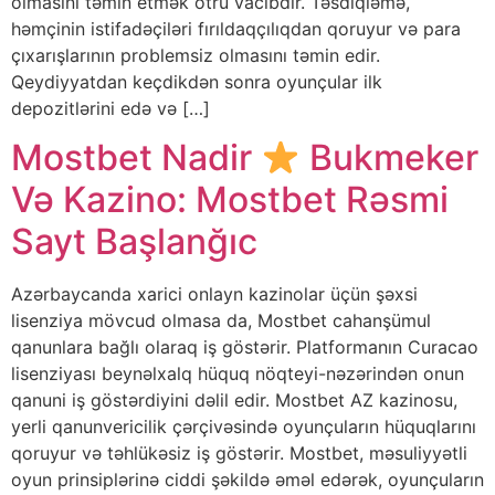
olmasını təmin etmək ötrü vacibdir. Təsdiqləmə,
həmçinin istifadəçiləri fırıldaqçılıqdan qoruyur və para
çıxarışlarının problemsiz olmasını təmin edir.
Qeydiyyatdan keçdikdən sonra oyunçular ilk
depozitlərini edə və […]
Mostbet Nadir
Bukmeker
Və Kazino: Mostbet Rəsmi
Sayt Başlanğıc
Azərbaycanda xarici onlayn kazinolar üçün şəxsi
lisenziya mövcud olmasa da, Mostbet cahanşümul
qanunlara bağlı olaraq iş göstərir. Platformanın Curacao
lisenziyası beynəlxalq hüquq nöqteyi-nəzərindən onun
qanuni iş göstərdiyini dəlil edir. Mostbet AZ kazinosu,
yerli qanunvericilik çərçivəsində oyunçuların hüquqlarını
qoruyur və təhlükəsiz iş göstərir. Mostbet, məsuliyyətli
oyun prinsiplərinə ciddi şəkildə əməl edərək, oyunçuların