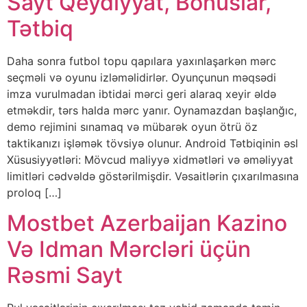
Sayt Qeydiyyat, Bonuslar,
Tətbiq
Daha sonra futbol topu qapılara yaxınlaşarkən mərc
seçməli və oyunu izləməlidirlər. Oyunçunun məqsədi
imza vurulmadan ibtidai mərci geri alaraq xeyir əldə
etməkdir, tərs halda mərc yanır. Oynamazdan başlanğıc,
demo rejimini sınamaq və mübarək oyun ötrü öz
taktikanızı işləmək tövsiyə olunur. Android Tətbiqinin əsl
Xüsusiyyətləri: Mövcud maliyyə xidmətləri və əməliyyat
limitləri cədvəldə göstərilmişdir. Vəsaitlərin çıxarılmasına
proloq […]
Mostbet Azerbaijan Kazino
Və Idman Mərcləri üçün
Rəsmi Sayt