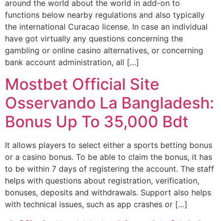
around the world about the world in add-on to
functions below nearby regulations and also typically
the international Curacao license. In case an individual
have got virtually any questions concerning the
gambling or online casino alternatives, or concerning
bank account administration, all […]
Mostbet Official Site
Osservando La Bangladesh:
Bonus Up To 35,000 Bdt
It allows players to select either a sports betting bonus
or a casino bonus. To be able to claim the bonus, it has
to be within 7 days of registering the account. The staff
helps with questions about registration, verification,
bonuses, deposits and withdrawals. Support also helps
with technical issues, such as app crashes or […]