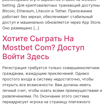
betting. Для криптовалютных транзакций доступны
Bitcoin, Ethereum, Litecoin и Tether. Приложение
работает без зеркал, обеспечивает стабильный
доступ и машинально обновляется через App Store.
Оно размещено […]
Хотите Сыграть На
Mostbet Com? Доступ
Войти Здесь
Регистрация требуется только совершеннолетним
гражданам, жаждущим приключений. Однако
простого входа в систему недостаточно, чтобы
открыть все возможности. Вам должны иметь
личный счет, чтобы юзать всеми преимуществами и
развлечениями. По Окончании этого система
переадресует игрока на страницу платежного