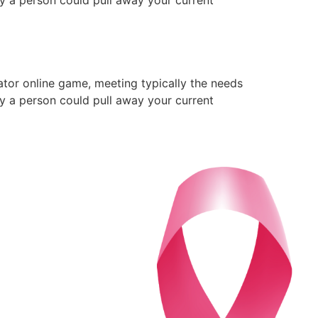
lly a person could pull away your current
ator online game, meeting typically the needs
lly a person could pull away your current