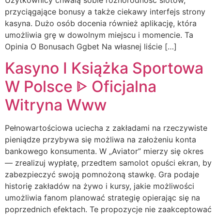
przyciągające bonusy a także ciekawy interfejs strony
kasyna. Dużo osób docenia również aplikację, która
umożliwia grę w dowolnym miejscu i momencie. Ta
Opinia O Bonusach Ggbet Na własnej liście […]
Kasyno I Książka Sportowa
W Polsce ᐈ Oficjalna
Witryna Www
Pełnowartościowa uciecha z zakładami na rzeczywiste
pieniądze przybywa się możliwa na założeniu konta
bankowego konsumenta. W „Aviator” mierzy się okres
— zrealizuj wypłatę, przedtem samolot opuści ekran, by
zabezpieczyć swoją pomnożoną stawkę. Gra podaje
historię zakładów na żywo i kursy, jakie możliwości
umożliwia fanom planować strategię opierając się na
poprzednich efektach. Te propozycje nie zaakceptować