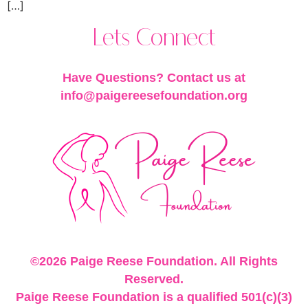
[…]
Lets Connect
Have Questions? Contact us at
info@paigereesefoundation.org
©2026 Paige Reese Foundation. All Rights
Reserved.
Paige Reese Foundation is a qualified 501(c)(3)