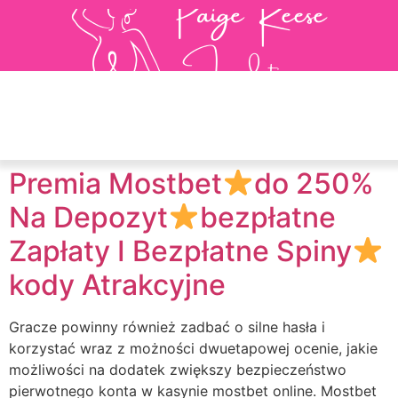
Premia Mostbet
do 250%
Na Depozyt
bezpłatne
Zapłaty I Bezpłatne Spiny
kody Atrakcyjne
Gracze powinny również zadbać o silne hasła i
korzystać wraz z możności dwuetapowej ocenie, jakie
możliwości na dodatek zwiększy bezpieczeństwo
pierwotnego konta w kasynie mostbet online. Mostbet