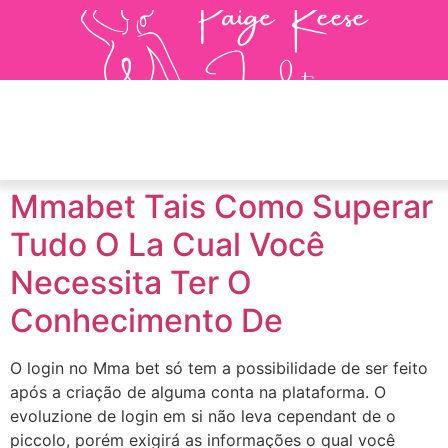
Mmabet Tais Como Superar
Tudo O La Cual Você
Necessita Ter O
Conhecimento De
O login no Mma bet só tem a possibilidade de ser feito
após a criação de alguma conta na plataforma. O
evoluzione de login em si não leva cependant de o
piccolo, porém exigirá as informações o qual você