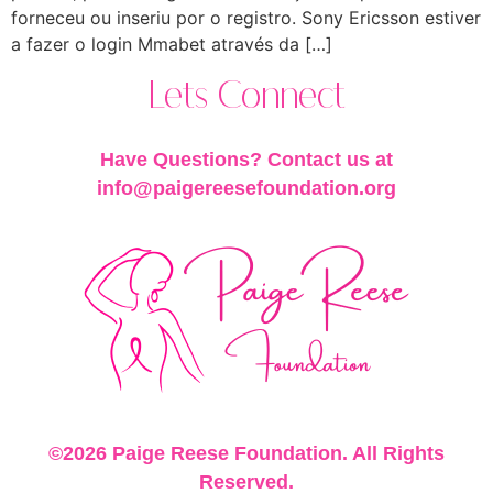
forneceu ou inseriu por o registro. Sony Ericsson estiver
a fazer o login Mmabet através da […]
Lets Connect
Have Questions? Contact us at
info@paigereesefoundation.org
©2026 Paige Reese Foundation. All Rights
Reserved.