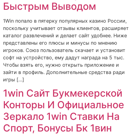
Быстрым Выводом
1Win попало в пятерку популярных казино России,
поскольку учитывает отзывы клиентов, расширяет
каталог развлечений и делает сайт удобнее. Ниже
представлены его плюсы и минусы по мнению
игроков. Союз пользователь скачает и установит
софт на устройство, ему дадут награда на 5 тыс.
Чтобы взять его, нужно открыть приложение и
зайти в профиль. Дополнительные средства ради
игры […]
1win Сайт Букмекерской
Конторы И Официальное
Зеркало 1win Ставки На
Спорт, Бонусы Бк 1вин