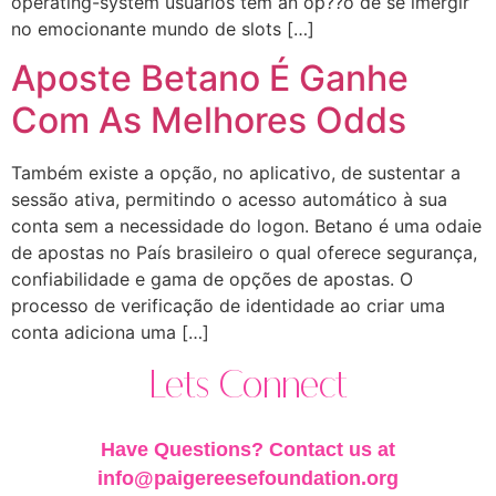
operating-system usuários tem an op??o de se imergir
no emocionante mundo de slots […]
Aposte Betano É Ganhe
Com As Melhores Odds
Também existe a opção, no aplicativo, de sustentar a
sessão ativa, permitindo o acesso automático à sua
conta sem a necessidade do logon. Betano é uma odaie
de apostas no País brasileiro o qual oferece segurança,
confiabilidade e gama de opções de apostas. O
processo de verificação de identidade ao criar uma
conta adiciona uma […]
Lets Connect
Have Questions? Contact us at
info@paigereesefoundation.org