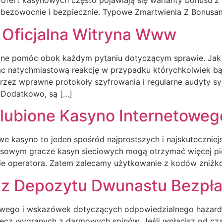
ofert kasynowych często pojawiają się warianty bonusu z
t bezowocnie i bezpiecznie. Typowe Zmartwienia Z Bonusam
 Oficjalna Witryna Www
ne pomóc obok każdym pytaniu dotyczącym sprawie. Jak wi
ąc natychmiastową reakcję w przypadku którychkolwiek b
zez wprawne protokoły szyfrowania i regularne audyty sy
 Dodatkowo, są […]
lubione Kasyno Internetoweg
kasyno to jeden spośród najprostszych i najskuteczniej
usowym gracze kasyn sieciowych mogą otrzymać więcej pi
ynie operatora. Zatem zalecamy użytkowanie z kodów zniżk
ez Depozytu Dwunastu Bezpła
towego i wskazówek dotyczących odpowiedzialnego hazar
ecz wygranych z darmowych spinów. Jeśli wpłacisz od cza