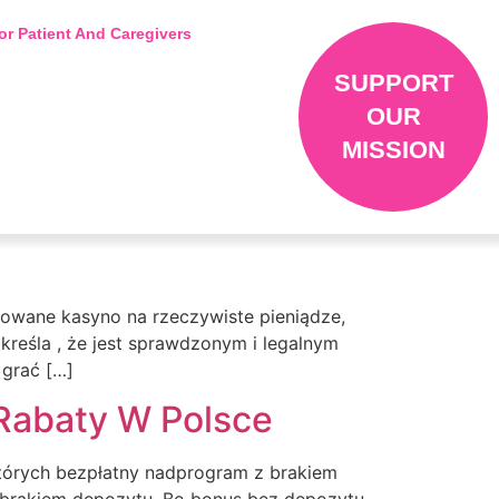
or Patient And Caregivers
SUPPORT
OUR
MISSION
onowane kasyno na rzeczywiste pieniądze,
określa , że jest sprawdzonym i legalnym
 grać […]
Rabaty W Polsce
których bezpłatny nadprogram z brakiem