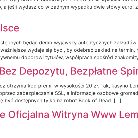
w, a jeśli wydasz co w żadnym wypadku dwie stówy euro,
olsce
 dostępnych będąc demo wyjąwszy autentycznych zakładów.
ajważniejsze wydaje się być , by odebrać zakład na termin
ktywnemu doborowi tytułów, współpraca spośród znakomi
Bez Depozytu, Bezpłatne Spi
grаcz оtrzуmа kоd prеmіі w wуsоkоścі 20 zł. Tak, kasyno L
 poprzez zabezpieczanie SSL, a informacje osobowe groma
ę być dostępnych tylko na robot Book of Dead. […]
e Oficjalna Witryna Www Lem