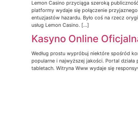
Lemon Casino przyciąga szeroką publiczność
platformy wydaje się połączenie przyjaznego
entuzjastów hazardu. Było coś na rzecz oryg
usług Lemon Casino. […]
Kasyno Online Oficjaln
Według prostu wypróbuj niektóre spośród kom
popularne i najwyższej jakości. Portal dział
tabletach. Witryna Www wydaje się responsy