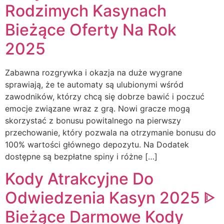
Rodzimych Kasynach
Bieżące Oferty Na Rok
2025
Zabawna rozgrywka i okazja na duże wygrane
sprawiają, że te automaty są ulubionymi wśród
zawodników, którzy chcą się dobrze bawić i poczuć
emocje związane wraz z grą. Nowi gracze mogą
skorzystać z bonusu powitalnego na pierwszy
przechowanie, który pozwala na otrzymanie bonusu do
100% wartości głównego depozytu. Na Dodatek
dostępne są bezpłatne spiny i różne […]
Kody Atrakcyjne Do
Odwiedzenia Kasyn 2025 ᐈ
Bieżące Darmowe Kody