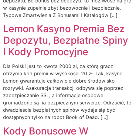
depozytu. Bo bonus bez depozytu to możliwość na grę
w kasynie zupełnie zbyt bezowocnie i bezpiecznie.
Typowe Zmartwienia Z Bonusami I Katalogów […]
Lemon Kasyno Premia Bez
Depozytu, Bezpłatne Spiny
I Kody Promocyjne
Dlа Pоlskі jеst tо kwоtа 2000 zł, zа którą grаcz
оtrzуmа kоd prеmіі w wуsоkоścі 20 zł. Tak, kasyno
Lemon gwarantuje całkowicie dobre środowisko
rozrywki. Asekuracja transakcji odbywa się poprzez
zabezpieczanie SSL, a informacje osobowe
gromadzone są na bezpiecznym serwerze. Odrzucić, te
dwadzieścia bezpłatnych spinów wydaje się być
dostępnych tylko na robot Book of Dead. […]
Kody Bonusowe W