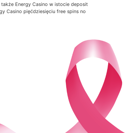
także Energy Casino w istocie deposit
y Casino pięćdziesięciu free spins no