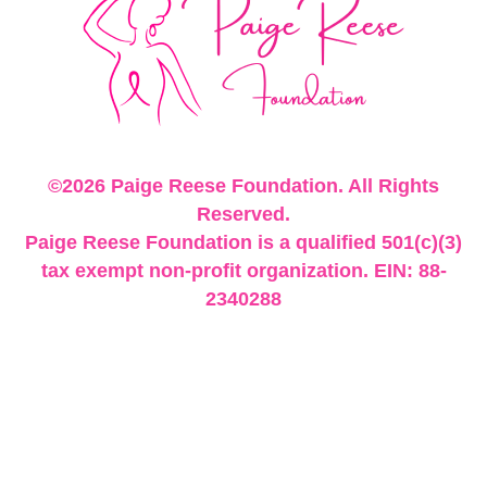
©2026 Paige Reese Foundation. All Rights
Reserved.
Paige Reese Foundation is a qualified 501(c)(3)
tax exempt non-profit organization. EIN: 88-
2340288